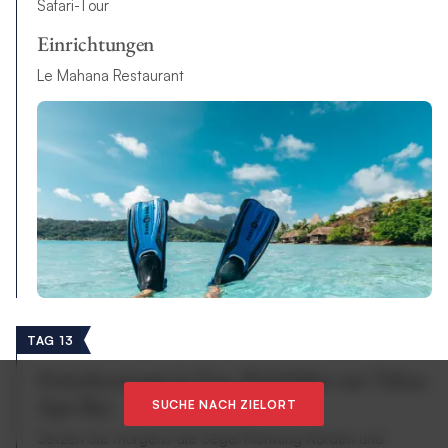
Safari-Tour
Einrichtungen
Le Mahana Restaurant
TAG 13
Zwischenstopp in Fare, Rückfahrt zur Tahaa
Apu Bay
SUCHE NACH ZIELORT
Setzen Sie morgens die Segel Richtung Norden und