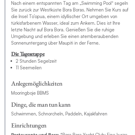
Nach einem entspannten Tag am „Swimming Pool“ segeln
Sie zurück zur Westküste Bora Boras. Nehmen Sie Kurs auf
die Insel To’opua, einem idyllischer Ort umgeben von
türkisfarbenem Wasser, ideal zum Ankern. Dies ist Ihre
letzte Nacht auf Bora Bora. Genießen Sie die ruhige
Umgebung und erleben Sie einen atemberaubenden
Sonnenuntergang über Maupiti in der Ferne.
Die Tagesetappe
2 Stunden Segelzeit
11 Seemeilen
Anlegemöglichkeiten
Mooringboje BBMS
Dinge, die man tun kann
Schwimmen, Schnorcheln, Paddeln, Kajakfahren
Einrichtungen
Restaurants und Bars:
*Bora Bora Yacht Club: Eine kurze