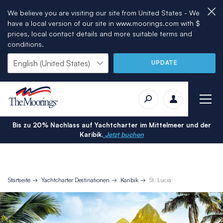
We believe you are visiting our site from United States - We
have a local version of our site in www.moorings.com with $
prices, local contact details and more suitable terms and
conditions.
UPDATE
Bis zu 20% Nachlass auf Yachtcharter im Mittelmeer und der
Karibik.
Jetzt buchen
Startseite
Yachtcharter Destinationen
Karibik
St. Lucia