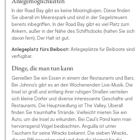
Anlegemöglichkeiten
In der Road Bay gibt es keine Mooringbojen. Diese finden
Sie überall im Meerespark und sind in der Segelsteuern
bereits inbegriffen. In der Road Bay gibt es viel Platz zum
Ankern, außer in der Nähe des Schiffsdocks (halten Sie sich
davon fern). Der Halt ist gut.
Anlegeplatz fürs Beiboot:
Anlegeplätze für Beiboote sind
verfügbar.
Dinge, die man tun kann
Genießen Sie ein Essen in einem der Restaurants und Bars.
Bei Johnno’s gibt es an den Wochenenden Live-Musik. Die
Insel ist groß und entlang ihrer ruhigen Straßen verteilen
sich kleine Dörfer und diverse interessante Geschäfte und
Restaurants. Die Hauptsiedlung ist The Valley. Überall
finden Sie traumhafte Strände. Vielleicht mieten Sie ein
Auto, um die Insel zu erkunden. Bei Caul’s Pond kann man
hervorragend Vögel beobachten. Anguilla ist unter
Tauchern für seine Wracks bekannt. Die sieben Wracks,
die am Riff gesunken sind und dort die Heimat für die