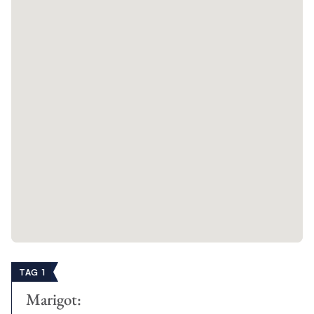
TAG 1
Marigot: