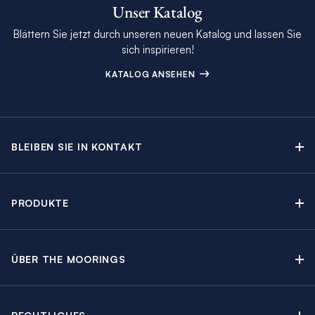
Unser Katalog
Blättern Sie jetzt durch unseren neuen Katalog und lassen Sie
sich inspirieren!
KATALOG ANSEHEN
BLEIBEN SIE IN KONTAKT
Kontakt
Beratungstermin buchen
PRODUKTE
Newsletter-Anmeldung
Segelyachtcharter
The Moorings Katalog
Motoryachtcharter
The Moorings Revierführer
ÜBER THE MOORINGS
Crewed Yacht Charter
Über uns
Blog
Kabinencharter
Nachhaltigkeit
Charter Guide