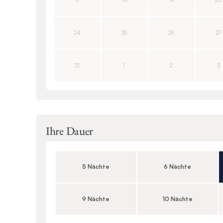
17
18
19
20
24
25
26
27
31
1
2
3
Ihre Dauer
5 Nächte
6 Nächte
9 Nächte
10 Nächte