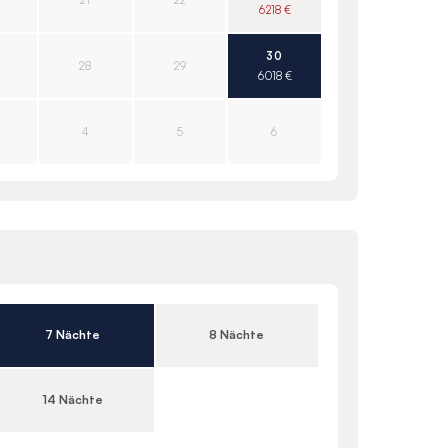
21
22
6 218 €
30
28
29
6 018 €
4
5
6
7 Nächte
8 Nächte
14 Nächte