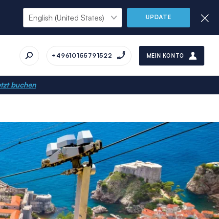
UPDATE
+49610155791522
MEIN KONTO
tzt buchen