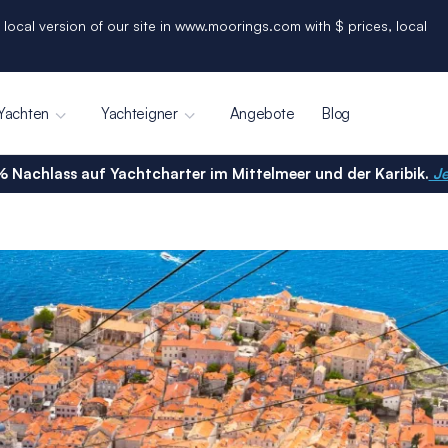
 local version of our site in www.moorings.com with $ prices, local
Yachten
Yachteigner
Angebote
Blog
% Nachlass auf Yachtcharter im Mittelmeer und der Karibik.
Je