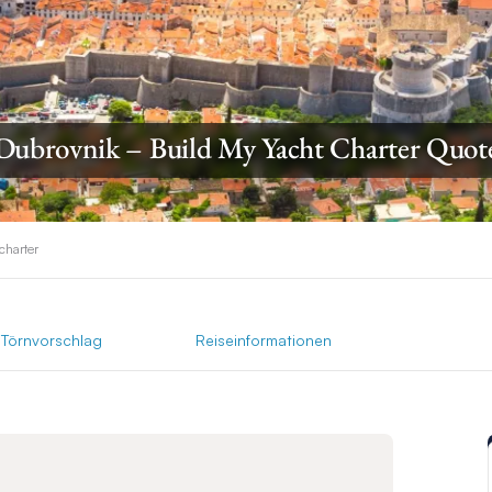
Dubrovnik – Build My Yacht Charter Quot
charter
Törnvorschlag
Reiseinformationen