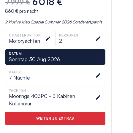
6 018 €
7 999 €
860 €
pro nacht
Inklusive
Med Special Summer 2026
Sonderersparnis
CHARTEROPTION
PERSONEN
Motoryachten
2
DATUM
Sonntag 30 Aug 2026
DAUER
7
Nächte
YACHTEN
Moorings 403PC - 3 Kabinen
Katamaran
WEITER ZU EXTRAS