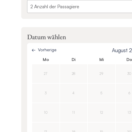
Datum wählen
Vorherige
August 
Mo
Di
Mi
D
27
28
29
30
3
4
5
6
10
11
12
13