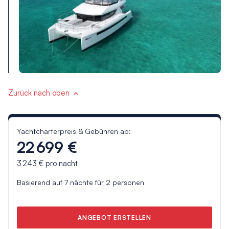
Zurück nach oben
Yachtcharterpreis & Gebühren ab:
22 699 €
3 243 €
pro nacht
Basierend auf
7
nächte für
2
personen
ANGEBOT ERSTELLEN