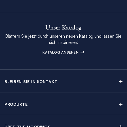
Unser Katalog
Blättern Sie jetzt durch unseren neuen Katalog und lassen Sie
sich inspirieren!
KATALOG ANSEHEN
BLEIBEN SIE IN KONTAKT
Kontakt
Beratungstermin buchen
PRODUKTE
Newsletter-Anmeldung
Segelyachtcharter
The Moorings Katalog
Motoryachtcharter
The Moorings Revierführer
ÜBER THE MOORINGS