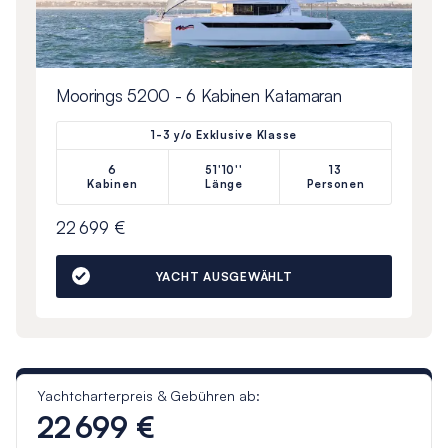
Moorings 5200 - 6 Kabinen Katamaran
1-3 y/o Exklusive Klasse
6
51'10''
13
Kabinen
Länge
Personen
22 699 €
YACHT AUSGEWÄHLT
Yachtcharterpreis & Gebühren ab:
22 699 €