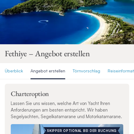
Fethiye – Angebot erstellen
Überblick
Angebot erstellen
Törnvorschlag
Reiseinforma
Charteroption
Lassen Sie uns wissen, welche Art von Yacht Ihren
Anforderungen am besten entspricht. Wir haben
Segelyachten, Segelkatamarane und Motorkatamarane.
SKIPPER OPTIONAL BEI DER BUCHUNG