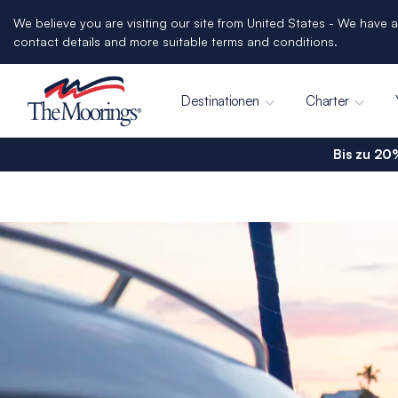
We believe you are visiting our site from United States - We have a
contact details and more suitable terms and conditions.
Destinationen
Charter
Bis zu 20