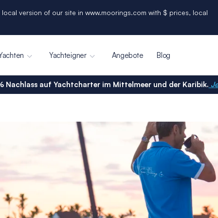
 local version of our site in www.moorings.com with $ prices, local
Yachten
Yachteigner
Angebote
Blog
% Nachlass auf Yachtcharter im Mittelmeer und der Karibik.
Je