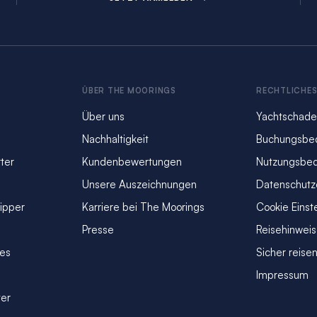
ÜBER THE MOORINGS
RECHTLICHE
Über uns
Yachtschade
Nachhaltigkeit
Buchungsbe
ter
Kundenbewertungen
Nutzungsbe
Unsere Auszeichnungen
Datenschutz
kipper
Karriere bei The Moorings
Cookie Einst
Presse
Reisehinwei
ves
Sicher reise
Impressum
ter