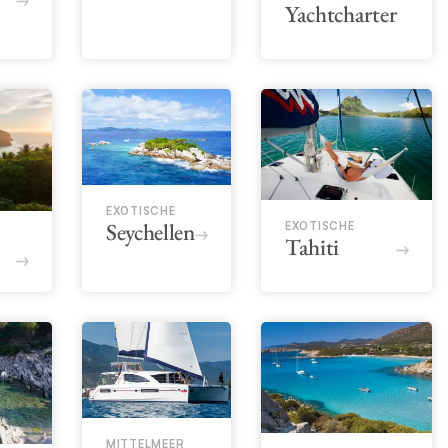
Yachtcharter
EXOTISCHE
Seychellen
EXOTISCHE
Tahiti
MITTELMEER