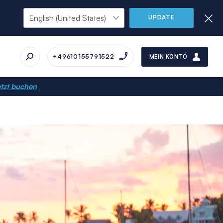
UPDATE
+49610155791522
MEIN KONTO
tzt buchen