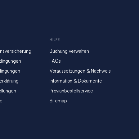
S
HILFE
nsversicherung
Buchung verwalten
dingungen
FAQs
dingungen
Voraussetzungen & Nachweis
erklärung
Information & Dokumente
ellungen
Provianbestellservice
se
Sitemap
n