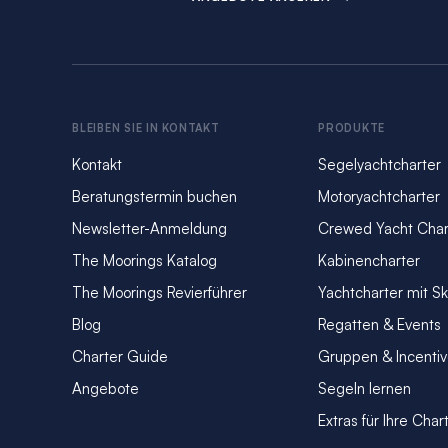
BLEIBEN SIE IN KONTAKT
PRODUKTE
Kontakt
Segelyachtcharter
Beratungstermin buchen
Motoryachtcharter
Newsletter-Anmeldung
Crewed Yacht Char
The Moorings Katalog
Kabinencharter
The Moorings Revierführer
Yachtcharter mit S
Blog
Regatten & Events
Charter Guide
Gruppen & Incenti
Angebote
Segeln lernen
Extras für Ihre Char