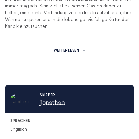
immer magisch. Sein Ziel ist es, seinen Gästen dabei zu
helfen, eine echte Verbindung zu den Inseln aufzubauen, ihre
Wärme zu spüren und in die lebendige, vielfältige Kultur der
Karibik einzutauchen.
*Hinweise:
WEITERLESEN
Suchen Sie eine andere Yacht?
Bitte beachten Sie, dass Sie
in allen unseren weltweiten Destinationen einen Skipper als
Zusatz
buchen können
. Dieses Yachtcharter Erlebnis mit
Skipper enthält jedoch nicht alle Leistungen des Pakets.
Weitere Informationen finden Sie
hier
.
Der
Skipper nutzt eine feste Innenkabine
und kann nicht
SKIPPER
zur Nutzung der Vorpiekkabine für zusätzliche Gäste
Jonathan
aufgefordert werden. Gäste sind selbstverständlich herzlich
willkommen, die Vorpiekkabinen zu nutzen.
Sollte die aufgeführte Yacht nicht verfügbar sein, wird sie
SPRACHEN
durch eine ähnliche Yacht ersetzt.
Englisch