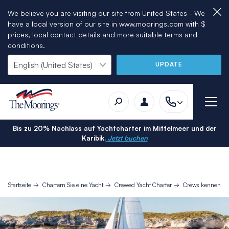
We believe you are visiting our site from United States - We
have a local version of our site in www.moorings.com with $
prices, local contact details and more suitable terms and
conditions.
UPDATE
Bis zu 20% Nachlass auf Yachtcharter im Mittelmeer und der
Karibik.
Jetzt buchen
Startseite
Chartern Sie eine Yacht
Crewed Yacht Charter
Crews kennenler