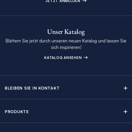
JETZT ANMELDEN
Unser Katalog
Blättern Sie jetzt durch unseren neuen Katalog und lassen Sie
sich inspirieren!
KATALOG ANSEHEN
BLEIBEN SIE IN KONTAKT
Kontakt
Beratungstermin buchen
PRODUKTE
Newsletter-Anmeldung
Segelyachtcharter
The Moorings Katalog
Motoryachtcharter