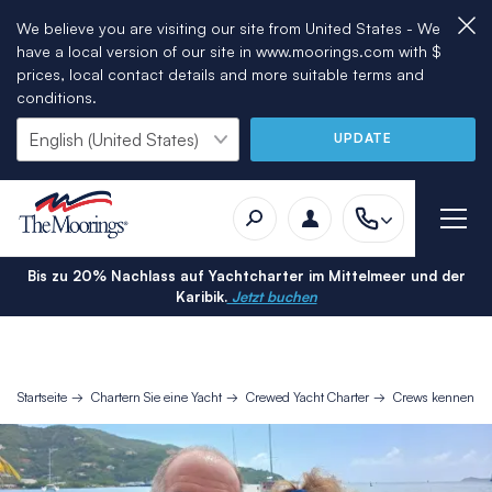
We believe you are visiting our site from United States - We
have a local version of our site in www.moorings.com with $
prices, local contact details and more suitable terms and
conditions.
UPDATE
Bis zu 20% Nachlass auf Yachtcharter im Mittelmeer und der
Karibik.
Jetzt buchen
Startseite
Chartern Sie eine Yacht
Crewed Yacht Charter
Crews kennenler