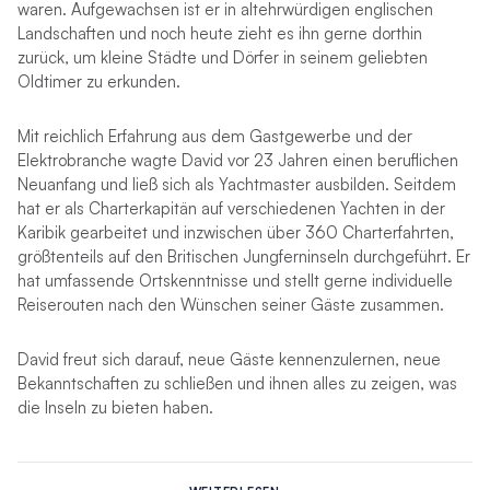
waren. Aufgewachsen ist er in altehrwürdigen englischen
Landschaften und noch heute zieht es ihn gerne dorthin
zurück, um kleine Städte und Dörfer in seinem geliebten
Oldtimer zu erkunden.
Mit reichlich Erfahrung aus dem Gastgewerbe und der
Elektrobranche wagte David vor 23 Jahren einen beruflichen
Neuanfang und ließ sich als Yachtmaster ausbilden. Seitdem
hat er als Charterkapitän auf verschiedenen Yachten in der
Karibik gearbeitet und inzwischen über 360 Charterfahrten,
größtenteils auf den Britischen Jungferninseln durchgeführt. Er
hat umfassende Ortskenntnisse und stellt gerne individuelle
Reiserouten nach den Wünschen seiner Gäste zusammen.
David freut sich darauf, neue Gäste kennenzulernen, neue
Bekanntschaften zu schließen und ihnen alles zu zeigen, was
die Inseln zu bieten haben.
Köchin Dawn
wuchs im Herzen Englands auf und verbrachte
einen Großteil ihrer Kindheit damit, ihren Lieblingssport