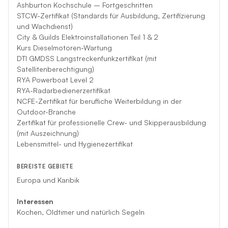
*Sollte diese Crew aus unvorhergesehenen Gründen Ihre
Ashburton Kochschule – Fortgeschritten
Charter nicht durchführen können, wird eine andere
STCW-Zertifikat (Standards für Ausbildung, Zertifizierung
kompetente Crew als Ersatz kommen.
und Wachdienst)
City & Guilds Elektroinstallationen Teil 1 & 2
Kurs Dieselmotoren-Wartung
DTI GMDSS Langstreckenfunkzertifikat (mit
Satellitenberechtigung)
RYA Powerboat Level 2
RYA-Radarbedienerzertifikat
NCFE-Zertifikat für berufliche Weiterbildung in der
Outdoor-Branche
Zertifikat für professionelle Crew- und Skipperausbildung
(mit Auszeichnung)
Lebensmittel- und Hygienezertifikat
BEREISTE GEBIETE
Europa und Karibik
Interessen
Kochen, Oldtimer und natürlich Segeln