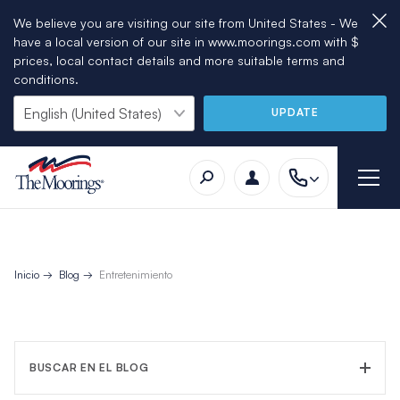
We believe you are visiting our site from United States - We
have a local version of our site in www.moorings.com with $
prices, local contact details and more suitable terms and
conditions.
UPDATE
Inicio
Blog
Entretenimiento
BUSCAR EN EL BLOG