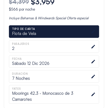
$3,959
$4,399
$566
por noche
Incluye
Bahamas & Windwards Special
Oferta especial
TIPO DE CARTA
Flota de Vela
PASAJEROS
2
FECHA
Sábado 12 Dic 2026
DURACIÓN
7
Noches
YATES
Moorings 42.3 - Monocasco de 3
Camarotes