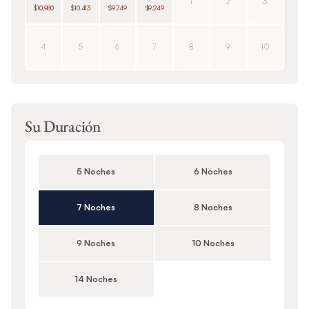
1
2
3
$10,980
$10,413
$9,749
$9,249
4
5
6
7
8
9
10
Su Duración
5 Noches
6 Noches
7 Noches
8 Noches
9 Noches
10 Noches
14 Noches