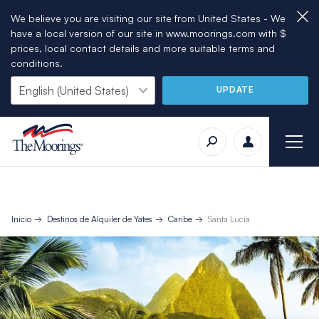
We believe you are visiting our site from United States - We
have a local version of our site in www.moorings.com with $
prices, local contact details and more suitable terms and
conditions.
UPDATE
Inicio
Destinos de Alquiler de Yates
Caribe
Santa Lucía