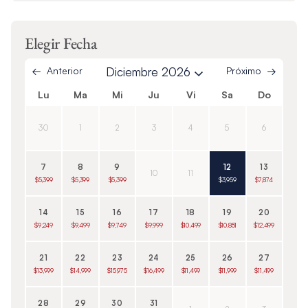
Elegir Fecha
Anterior
Diciembre 2026
Próximo
Lu
Ma
Mi
Ju
Vi
Sa
Do
30
1
2
3
4
5
6
7
8
9
12
13
10
11
$5,399
$5,399
$5,399
$3,959
$7,874
14
15
16
17
18
19
20
$9,249
$9,499
$9,749
$9,999
$10,499
$10,851
$12,499
21
22
23
24
25
26
27
$13,999
$14,999
$15,975
$16,499
$11,499
$11,999
$11,499
28
29
30
31