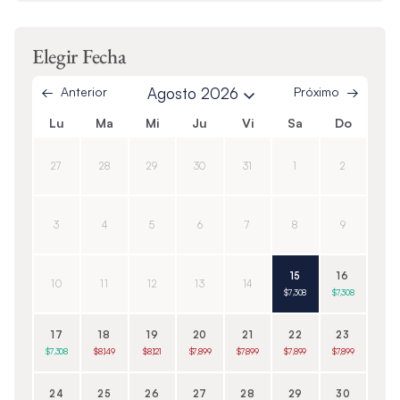
Elegir Fecha
Anterior
Agosto 2026
Próximo
Lu
Ma
Mi
Ju
Vi
Sa
Do
27
28
29
30
31
1
2
3
4
5
6
7
8
9
15
16
10
11
12
13
14
$7,308
$7,308
17
18
19
20
21
22
23
$7,308
$8,149
$8,121
$7,899
$7,899
$7,899
$7,899
24
25
26
27
28
29
30