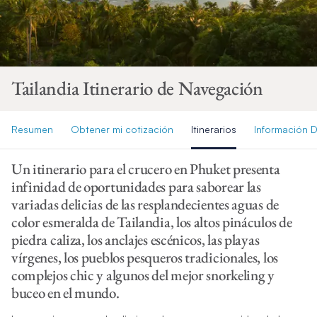
Tailandia Itinerario de Navegación
Resumen
Obtener mi cotización
Itinerarios
Información D
Un itinerario para el crucero en Phuket presenta
infinidad de oportunidades para saborear las
variadas delicias de las resplandecientes aguas de
color esmeralda de Tailandia, los altos pináculos de
piedra caliza, los anclajes escénicos, las playas
vírgenes, los pueblos pesqueros tradicionales, los
complejos chic y algunos del mejor snorkeling y
buceo en el mundo.