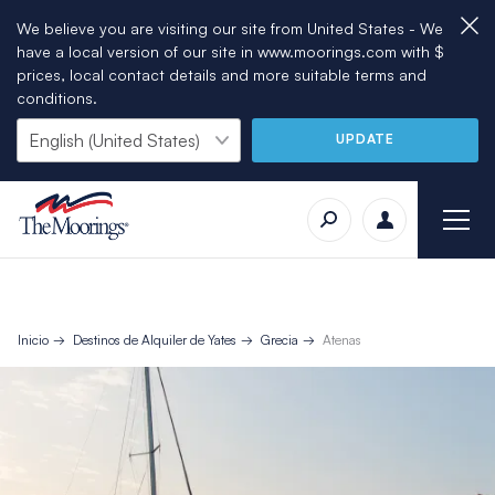
We believe you are visiting our site from United States - We
have a local version of our site in www.moorings.com with $
prices, local contact details and more suitable terms and
conditions.
UPDATE
Inicio
Destinos de Alquiler de Yates
Grecia
Atenas