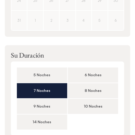
24
25
26
27
28
29
30
31
1
2
3
4
5
6
Su Duración
5 Noches
6 Noches
7 Noches
8 Noches
9 Noches
10 Noches
14 Noches