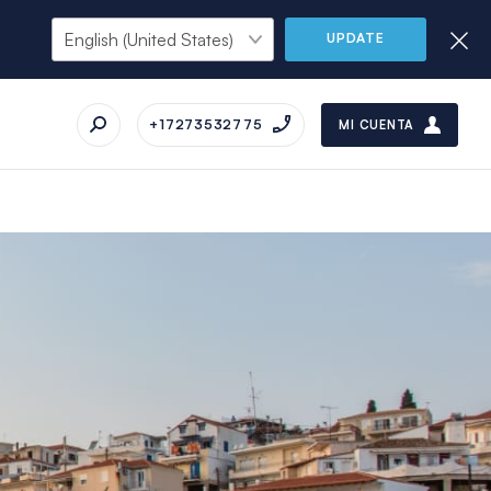
UPDATE
+17273532775
MI CUENTA