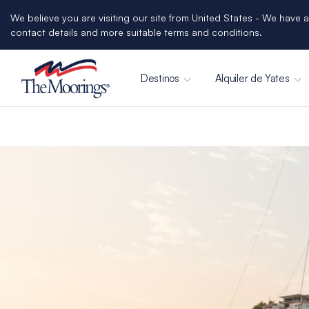
We believe you are visiting our site from United States - We have a
contact details and more suitable terms and conditions.
Destinos
Alquiler de Yates