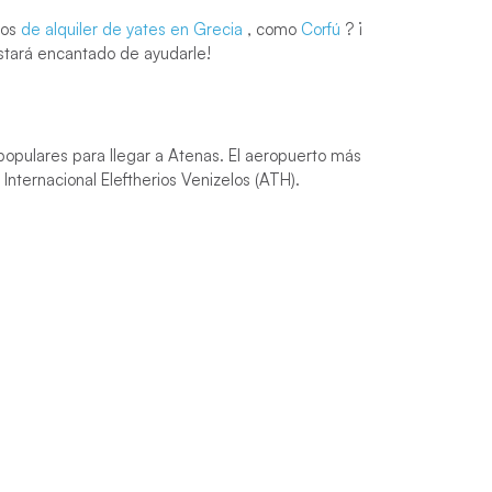
nos
de alquiler de yates en Grecia
, como
Corfú
? ¡
tará encantado de ayudarle!
populares para llegar a Atenas. El aeropuerto más
nternacional Eleftherios Venizelos (ATH).