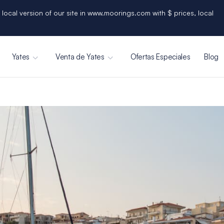
 local version of our site in www.moorings.com with $ prices, local
Yates
Venta de Yates
Ofertas Especiales
Blog