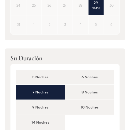
29
24
25
26
27
28
30
$7,455
31
1
2
3
4
5
6
Su Duración
5 Noches
6 Noches
7 Noches
8 Noches
9 Noches
10 Noches
14 Noches