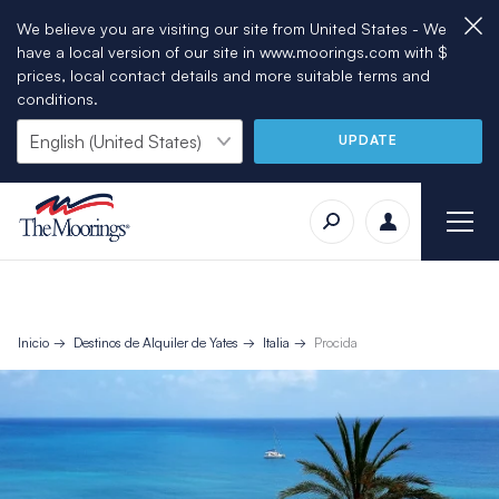
We believe you are visiting our site from United States - We
have a local version of our site in www.moorings.com with $
prices, local contact details and more suitable terms and
conditions.
UPDATE
Inicio
Destinos de Alquiler de Yates
Italia
Procida