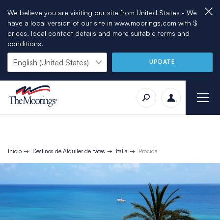
We believe you are visiting our site from United States - We
have a local version of our site in www.moorings.com with $
prices, local contact details and more suitable terms and
conditions.
UPDATE
Inicio
Destinos de Alquiler de Yates
Italia
Procida