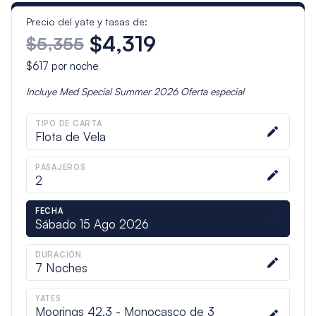
Precio del yate y tasas de:
$4,319
$5,355
$617
por noche
Incluye
Med Special Summer 2026
Oferta especial
TIPO DE CARTA
Flota de Vela
PASAJEROS
2
FECHA
Sábado 15 Ago 2026
DURACIÓN
7
Noches
YATES
Moorings 42.3 - Monocasco de 3