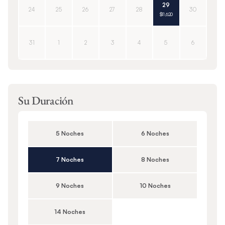
29
24
25
26
27
28
30
$11,620
31
1
2
3
4
5
6
Su Duración
5 Noches
6 Noches
7 Noches
8 Noches
9 Noches
10 Noches
14 Noches