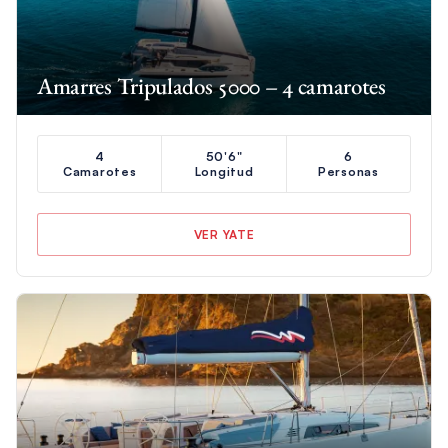
Amarres Tripulados 5000 – 4 camarotes
4
50'6"
6
Camarotes
Longitud
Personas
VER YATE