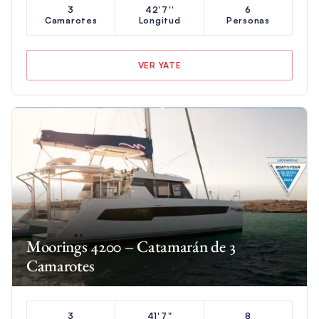
3
42'7''
6
Camarotes
Longitud
Personas
VER YATE
Moorings 4200 – Catamarán de 3
Camarotes
3
41'7"
8