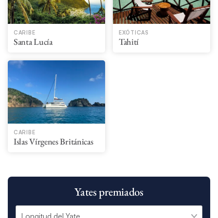
CARIBE
EXÓTICAS
Santa Lucía
Tahití​
CARIBE
Islas Vírgenes Británicas
Yates premiados