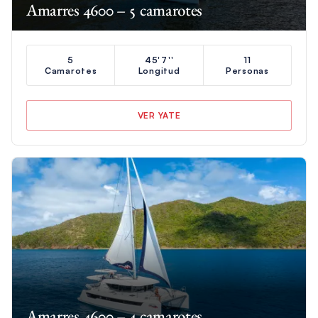
Amarres 4600 – 5 camarotes
5
45'7''
11
Camarotes
Longitud
Personas
VER YATE
Amarres 4600 – 4 camarotes