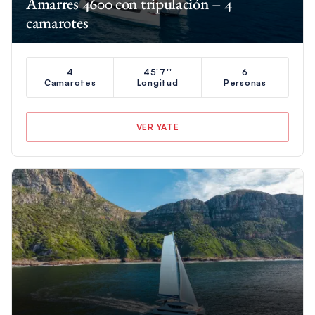
Amarres 4600 con tripulación – 4
camarotes
4
45'7''
6
Camarotes
Longitud
Personas
VER YATE