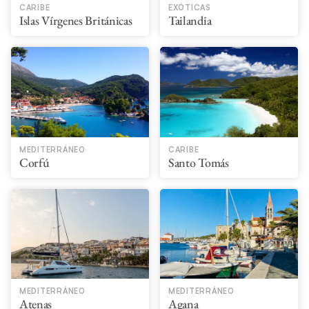
CARIBE
EXÓTICAS
Islas Vírgenes Británicas
Tailandia
MEDITERRÁNEO
CARIBE
Corfú
Santo Tomás
MEDITERRÁNEO
MEDITERRÁNEO
Atenas
Agana