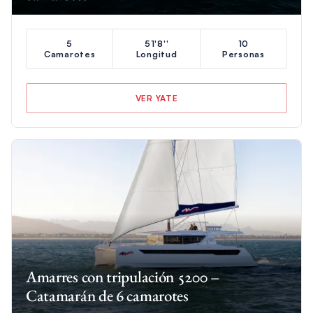
5
51'8''
10
Camarotes
Longitud
Personas
VER YATE
Amarres con tripulación 5200 –
Catamarán de 6 camarotes