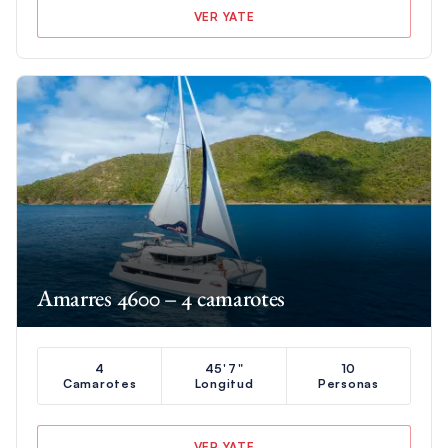
VER YATE
Amarres 4600 – 4 camarotes
4
45'7"
10
Camarotes
Longitud
Personas
VER YATE