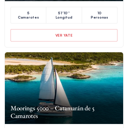
5
51'10''
10
Camarotes
Longitud
Personas
VER YATE
Moorings 5000 – Catamarán de 5
Camarotes