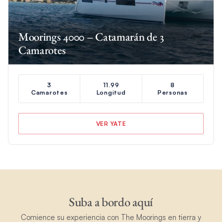
Moorings 4000 – Catamarán de 3
Camarotes
3
11.99
8
Camarotes
Longitud
Personas
VER YATE
Suba a bordo aquí
Comience su experiencia con The Moorings en tierra y