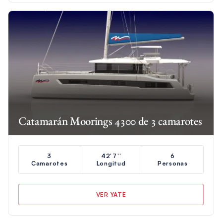
Catamarán Moorings 4300 de 3 camarotes
3
42'7''
6
Camarotes
Longitud
Personas
VER YATE