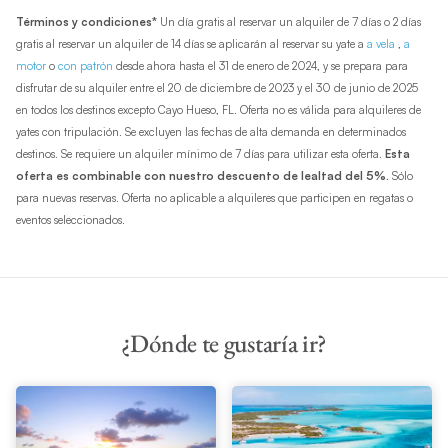
Términos y condiciones*
Un día gratis al reservar un alquiler de 7 días o 2 días
gratis al reservar un alquiler de 14 días se aplicarán al reservar su yate a
a vela
,
a
motor
o
con patrón
desde ahora hasta el 31 de enero de 2024, y se prepara para
disfrutar de su alquiler entre el 20 de diciembre de 2023 y el 30 de junio de 2025
en todos los destinos excepto Cayo Hueso, FL. Oferta no es válida para alquileres de
yates con tripulación. Se excluyen las fechas de alta demanda en determinados
destinos. Se requiere un alquiler mínimo de 7 días para utilizar esta oferta.
Esta
oferta es combinable con nuestro descuento de lealtad del 5%.
Sólo
para nuevas reservas. Oferta no aplicable a alquileres que participen en regatas o
eventos seleccionados.
¿Dónde te gustaría ir?