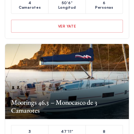
4
50'6"
6
Camarotes
Longitud
Personas
VER YATE
Moorings 46.3 – Monocasco de 3
Camarotes
3
47'11"
8