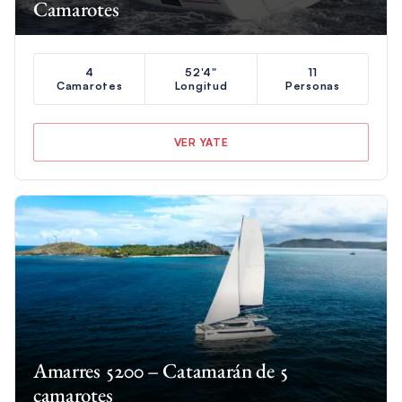
Camarotes
4
52'4"
11
Camarotes
Longitud
Personas
VER YATE
Amarres 5200 – Catamarán de 5
camarotes