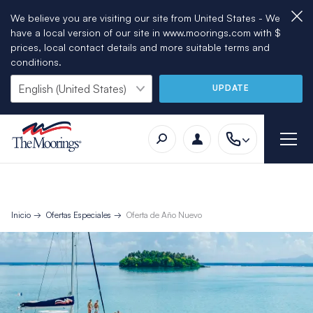
We believe you are visiting our site from United States - We
have a local version of our site in www.moorings.com with $
prices, local contact details and more suitable terms and
conditions.
UPDATE
Inicio
Ofertas Especiales
Oferta de Año Nuevo