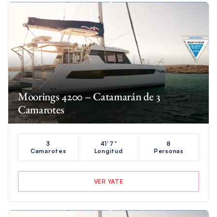
Moorings 4200 – Catamarán de 3
Camarotes
3
41'7"
8
Camarotes
Longitud
Personas
VER YATE