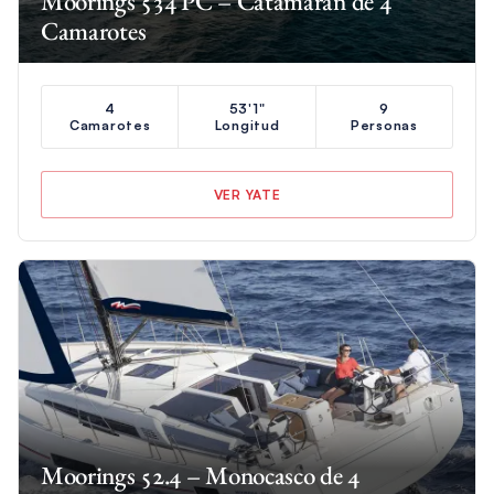
Moorings 534 PC – Catamarán de 4
Camarotes
4
53'1"
9
Camarotes
Longitud
Personas
VER YATE
Moorings 52.4 – Monocasco de 4