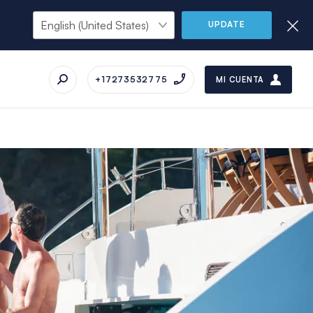
UPDATE
+17273532775
MI CUENTA