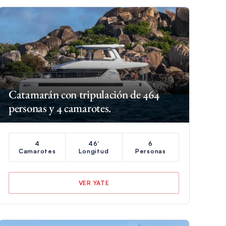
Catamarán con tripulación de 464
personas y 4 camarotes.
4
46'
6
Camarotes
Longitud
Personas
VER YATE