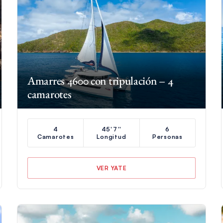
Amarres 4600 con tripulación – 4
camarotes
4
45'7''
6
Camarotes
Longitud
Personas
VER YATE