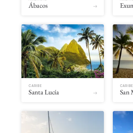
Ábacos
Exu
CARIBE
CARIBE
Santa Lucía
San 