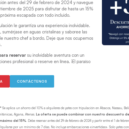
ación antes del 29 de febrero de 2024 y navegue
tiembre de 2025 para disfrutar de hasta un 15%
próxima escapada con todo incluido.
ulación le garantiza una experiencia inolvidable.
, sumérjase en aguas cristalinas y saboree las
de nuestro chef a bordo. Deje que nos ocupemos
.
ara reservar
su inolvidable aventura con un
iones profesional o reserve en línea. ¡El paraíso
EA
CONTÁCTENOS
*
Se aplica un ahorro del 10% a alquileres de yates con tripulación en Ábacos, Nassau, Bel
Británicas, Agana, Atenas.
La oferta se puede combinar con nuestro descuento de
 máximo del 15%
. Debe reservar antes del 29 de febrero de 2024 y partir entre el 1 de febr
lquilarse por un mínimo de 7 días. No incluye embarcaciones «invertidas». Solo yates co