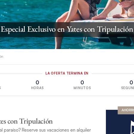
Especial Exclusivo en Yates con Tripulación
ión
LA OFERTA TERMINA EN
0
0
0
S
HORAS
MINUTOS
SEGUN
tes con Tripulación
al paraíso? Reserve sus vacaciones en alquiler