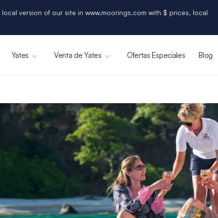
 local version of our site in www.moorings.com with $ prices, local
Yates
Venta de Yates
Ofertas Especiales
Blog