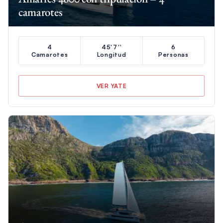
camarotes
4
45'7''
6
Camarotes
Longitud
Personas
VER YATE