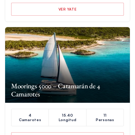
VER YATE
Moorings 5000 – Catamarán de 4
Camarotes
4
15.40
11
Camarotes
Longitud
Personas