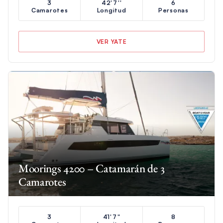
3
42'7''
6
Camarotes
Longitud
Personas
VER YATE
Moorings 4200 – Catamarán de 3
Camarotes
3
41'7"
8