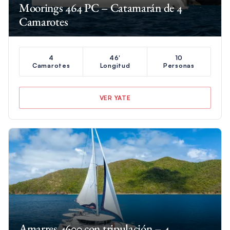
Moorings 464 PC – Catamarán de 4
Camarotes
4
46'
10
Camarotes
Longitud
Personas
VER YATE
Amarres 4600 con tripulación – 4