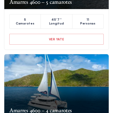
Amarres 4600 – 5 camarotes
5
45'7''
11
Camarotes
Longitud
Personas
VER YATE
Amarres 4600 – 4 camarotes