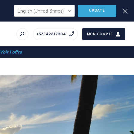
UPDATE
+33142617984
MON COMPTE
Voir l'offre