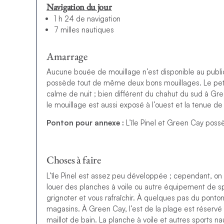
Navigation du jour
1 h 24 de navigation
7 milles nautiques
Amarrage
Aucune bouée de mouillage n’est disponible au public.
possède tout de même deux bons mouillages. Le petit m
calme de nuit ; bien différent du chahut du sud à Gr
le mouillage est aussi exposé à l’ouest et la tenue de
Ponton pour annexe :
L’île Pinel et Green Cay pos
Choses à faire
L’île Pinel est assez peu développée ; cependant, on
louer des planches à voile ou autre équipement de s
grignoter et vous rafraîchir. À quelques pas du pont
magasins. À Green Cay, l’est de la plage est réservé a
maillot de bain. La planche à voile et autres sports n