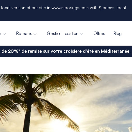
 local version of our site in www.moorings.com with $ prices, local
n
Bateaux
Gestion Location
Offres
Blog
 de 20%* de remise sur votre croisière d'été en Méditerranée.