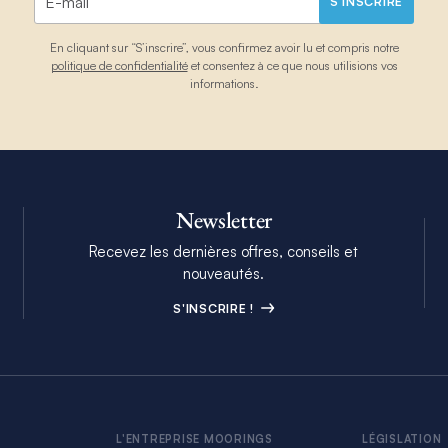
S'INSCRIRE
En cliquant sur “S’inscrire”, vous confirmez avoir lu et compris notre
politique de confidentialité
et consentez à ce que nous utilisions vos
informations.
Newsletter
Recevez les dernières offres, conseils et
nouveautés.
S'INSCRIRE !
L'ENTREPRISE MOORINGS
LÉGISLATION