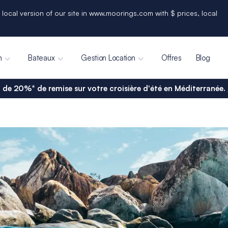
 local version of our site in www.moorings.com with $ prices, local
n
Bateaux
Gestion Location
Offres
Blog
 de 20%* de remise sur votre croisière d'été en Méditerranée.