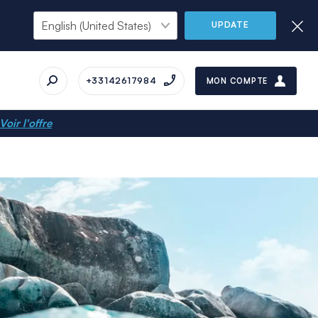
UPDATE
+33142617984
MON COMPTE
Voir l'offre