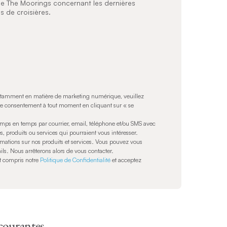
 de The Moorings concernant les dernières
es de croisières.
notamment en matière de marketing numérique, veuillez
tre consentement à tout moment en cliquant sur « se
mps en temps par courrier, email, téléphone et/ou SMS avec
, produits ou services qui pourraient vous intéresser.
ations sur nos produits et services. Vous pouvez vous
ils. Nous arrêterons alors de vous contacter.
et compris notre
Politique de Confidentialité
et acceptez
courantes