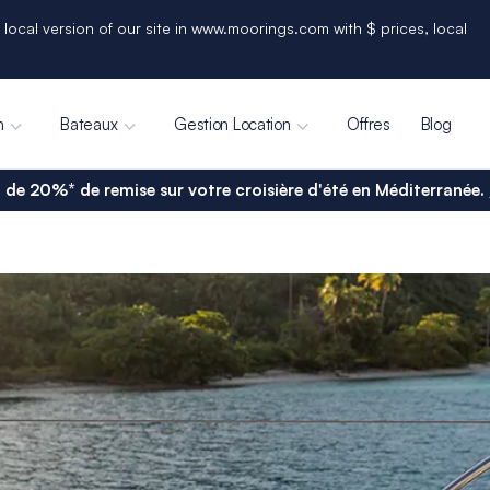
 local version of our site in www.moorings.com with $ prices, local
n
Bateaux
Gestion Location
Offres
Blog
 de 20%* de remise sur votre croisière d'été en Méditerranée.