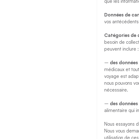
que les informat
Données de can
vos antécédents p
Catégories de d
besoin de colle
peuvent inclure :
–
des données r
médicaux et tout
voyage est adapt
nous pouvons vou
nécessaire.
–
des données r
alimentaire qui i
Nous essayons de
Nous vous deman
utilisation de c