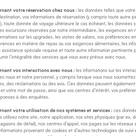
nant votre réservation chez nous :
les données telles que votre
destination, vos informations de réservation (y compris toute autre p
n), toute donnée de voyage ultérieure le cas échéant, les données s
es excursions réservées par notre intermédiaire, les exigences en 
ormations sur les upgrades, les visites de salons, vos préférences e
érences en matière de repas ou vos exigences alimentaires, les inf
 assistance spéciale requise et toute autre information pertinente 
urnir l’intégralité des services que vous avez prévus avec nous.
nant vos interactions avec nous :
les informations sur les intera
ec nous et notre personnel, y compris lorsque vous nous soumett
s, des réclamations ou des avis. Ces données peuvent également i
r et votre mot de passe, ainsi que vos centres d’intérêt, vos préfér
réponses à des enquêtes.
ant votre utilisation de nos systèmes et services :
ces donné
s utilisez notre site, notre application, nos sites physiques (par ex.
agasins de détail), nos centres d’appel, nos pages sur les réseaux s
informations provenant de cookies et d’autres technologies de suivi 