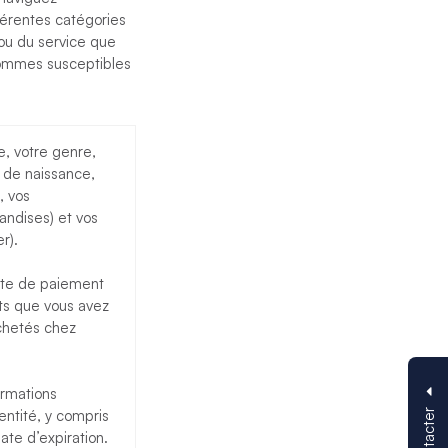
fférentes catégories
ou du service que
sommes susceptibles
re, votre genre,
 de naissance,
, vos
andises) et vos
r).
arte de paiement
ts que vous avez
achetés chez
ormations
entité, y compris
ate d’expiration.