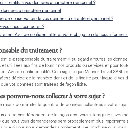
oits relatifs à vos données à caractère personnel ?
s données à caractère personnel
rée de conservation de vos données à caractère personnel ?
vous nous contacter ?
présent Avis de confidentialité et votre obligation de nous inform
ponsable du traitement ?
 est le « responsable du traitement » eu égard à toutes les donnée
et utilisées aux fins de fournir nos produits ou services et pour toute
sent Avis de confidentialité. Cela signifie que Mariner Travel SARL e
ées ; décide de la manière dont et de la finalité pour laquelle vos
it que vos données sont traitées de façon licite.
s pouvons-nous collecter à votre sujet ?
e mieux pour limiter la quantité de données collectées à votre sujet
s collectons dépendent de la façon dont vous interagissez avec no
 que nous vous demanderons sera probablement plus importante si
us que si vous nous demandez simplement une brochure ou si vous