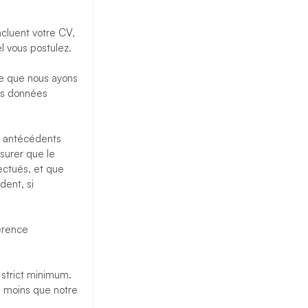
cluent votre CV,
l vous postulez.
le que nous ayons
es données
s antécédents
surer que le
ectués, et que
dent, si
érence
 strict minimum.
 moins que notre