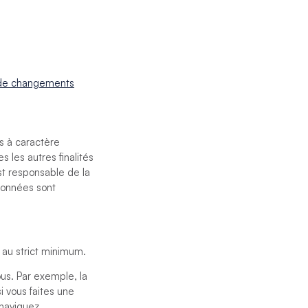
er de changements
s à caractère
s les autres finalités
st responsable de la
 données sont
 au strict minimum.
us. Par exemple, la
 vous faites une
 naviguez