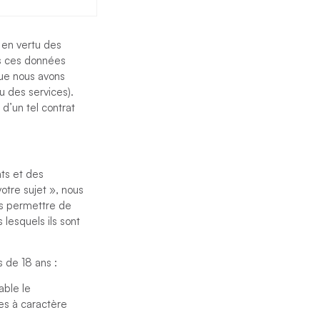
 en vertu des
as ces données
que nous avons
u des services).
d’un tel contrat
nts et des
otre sujet », nous
us permettre de
s lesquels ils sont
 de 18 ans :
able le
es à caractère