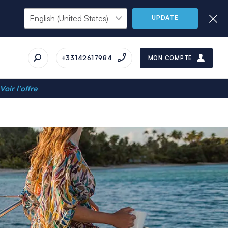
UPDATE
+33142617984
MON COMPTE
Voir l'offre