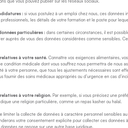
ions que vous pouvez publier sur les réseaux sociaux.
didatures :
si vous postulez à un emploi chez nous, ces données in
rofessionnels, les détails de votre formation et le poste pour leque
onnées particulières :
dans certaines circonstances, il est possib
cter auprès de vous des données considérées comme sensibles. C
elatives à votre santé.
Connaître vos exigences alimentaires, vo
e condition médicale dont vous souffrez nous permettra de nous as
é à votre personne, que tous les ajustements nécessaires sont eff
s fournir des soins médicaux appropriés ou d’urgence en cas d’inci
elatives à votre religion
. Par exemple, si vous précisez une préf
ndique une religion particulière, comme un repas kasher ou halal.
 limiter la collecte de données à caractère personnel sensibles au
derons votre consentement explicite pour collecter ces données à
es données ne repose sur une autre base juridique.