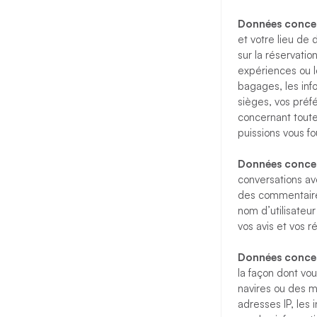
Données concer
et votre lieu de 
sur la réservatio
expériences ou l
bagages, les inf
sièges, vos préf
concernant toute
puissions vous fo
Données concer
conversations av
des commentaire
nom d’utilisateu
vos avis et vos 
Données concern
la façon dont vou
navires ou des m
adresses IP, les 