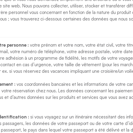
 site web. Nous pouvons collecter, utiliser, stocker et transférer di
ère personnel vous concernant en fonction de la nature du produit 
ous ; vous trouverez ci-dessous certaines des données que nous 
tre personne :
votre prénom et votre nom, votre état civil, votre tit
mail, votre numéro de téléphone, votre adresse postale, votre date
otre adhésion à un programme de fidélité, les motifs de votre voyage
ontact en cas d’urgence, votre taille de vêtement (pour les march
ar ex. si vous réservez des vacances impliquant une croisière/un voilie
ement :
vos coordonnées bancaires et les informations de votre c
 votre réservation chez nous. Les données concernant les paiemen
us et d’autres données sur les produits et services que vous avez 
ntification :
si vous voyagez sur un itinéraire nécessitant des inf
es passagers, les données de votre passeport ou de votre carte d’id
asseport, le pays dans lequel votre passeport a été délivré et la d