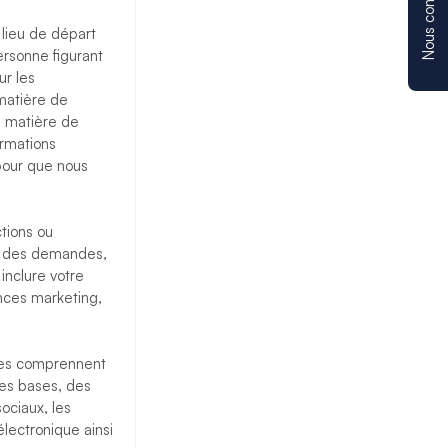
Nous contacter
 lieu de départ
ersonne figurant
ur les
matière de
n matière de
ormations
pour que nous
ctions ou
ez des demandes,
nclure votre
ences marketing,
es comprennent
 des bases, des
ociaux, les
électronique ainsi