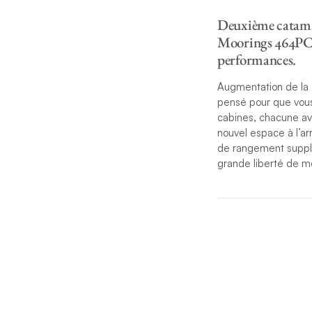
Deuxième catamar
Moorings 464PC a
performances.
Augmentation de la s
pensé pour que vou
cabines, chacune ave
nouvel espace à l’ar
de rangement supplém
grande liberté de m
Les finitions intérie
chantier Robertson &
de grands équipets o
mélange d’intimité e
cuisinière à 4 feux,
Parmi les autres équ
motorisé, une plate-