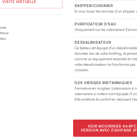
VISITE VIRTUELLE
SKIPPER/CUISINIER
Si vous louez les services d’un skipper,
PURIFICATEUR D'EAU
ires
Uniquement sur les catamarans Exclusi
étrave
'eau
DESSALINISATEUR
Ce bateau est équipé d'un dessalinisate
données lors de votre briefing, et jama
comme un équipement essentiel et n'est
votre dessalinisateur ne fonctionne pas,
croisière.
ÎLES VIERGES BRITANNIQUES
Fermeture en isinglass (catamarans à mo
catamarans à moteur sont équipés d’une 
Elle améliore le confort en réduisant l’
VOIR MOORINGS 464PC
VERSION AVEC ÉQUIPAGE (P