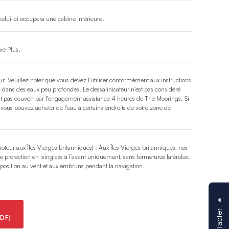
 celui-ci occupera une cabine intérieure.
ve Plus.
ur. Veuillez noter que vous devez l'utiliser conformément aux instructions
is dans des eaux peu profondes. Le dessalinisateur n'est pas considéré
 pas couvert par l'engagement assistance 4 heures de The Moorings. Si
 vous pouvez acheter de l'eau à certains endroits de votre zone de
teur aux Îles Vierges britanniques) : Aux Îles Vierges britanniques, nos
protection en isinglass à l’avant uniquement, sans fermetures latérales.
exposition au vent et aux embruns pendant la navigation.
DF)