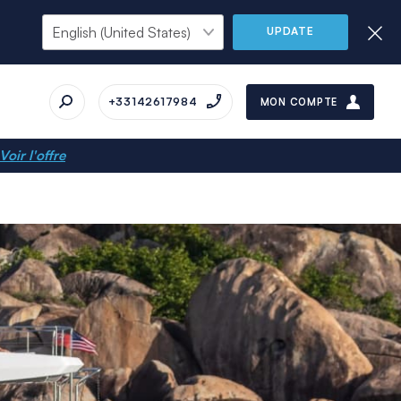
UPDATE
+33142617984
MON COMPTE
Voir l'offre