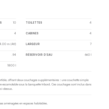
us y trouverez
prises 110 V, des
10
4
S
TOILETTES
4
4
CABINES
4.00 m (46')
7
LARGEUR
.94
660 l
RÉSERVOIR D’EAU
1800 l
ertible, offrant deux couchages supplémentaires : une couchette simple
te escamotable sous la banquette tribord. Ces couchages sont inclus dans
 ci-dessus.
 pas aménagées en espaces habitables.