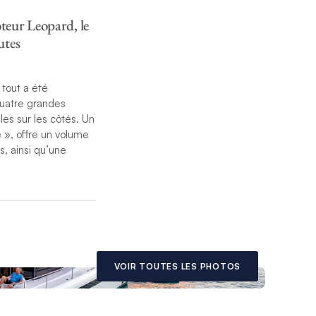
teur Leopard, le
utes
 tout a été
uatre grandes
les sur les côtés. Un
 », offre un volume
s, ainsi qu’une
pe de conception du
t dotées de stores,
uipé offre un
end quant à elle une
gements.
VOIR TOUTES LES PHOTOS
rt de télévision
 barre sur le