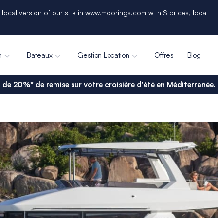
 local version of our site in www.moorings.com with $ prices, local
n
Bateaux
Gestion Location
Offres
Blog
 de 20%* de remise sur votre croisière d'été en Méditerranée.