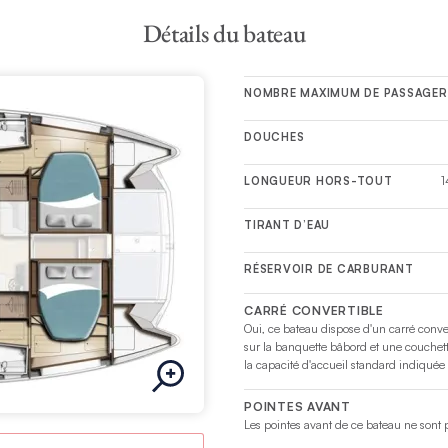
n bar avec évier, un grill et des bains de soleil pour se prélasser. Vo
Détails du bateau
ment électronique complet comprenant le Wi-Fi, le Bluetooth, des 
tème audio de première qualité.
NOMBRE MAXIMUM DE PASSAGER
DOUCHES
1
LONGUEUR HORS-TOUT
TIRANT D’EAU
RÉSERVOIR DE CARBURANT
CARRÉ CONVERTIBLE
Oui, ce bateau dispose d'un carré conv
sur la banquette bâbord et une couchet
la capacité d'accueil standard indiquée
POINTES AVANT
Les pointes avant de ce bateau ne sont