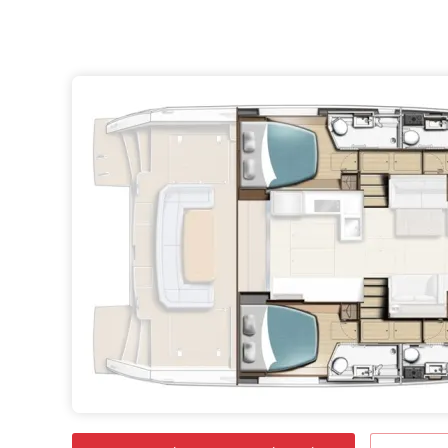
flybridge, ainsi qu’u
également un équipe
ports USB et un sys