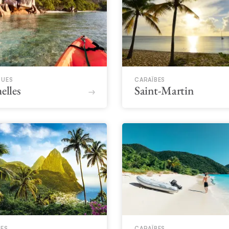
QUES
CARAÏBES
elles
Saint-Martin
BES
CARAÏBES