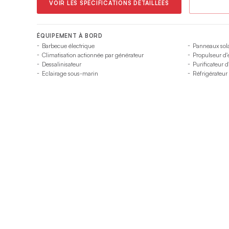
VOIR LES SPÉCIFICATIONS DÉTAILLÉES
ÉQUIPEMENT À BORD
Barbecue électrique
Panneaux sola
Climatisation actionnée par générateur
Propulseur d'
Dessalinisateur
Purificateur d
Eclairage sous-marin
Réfrigérateur