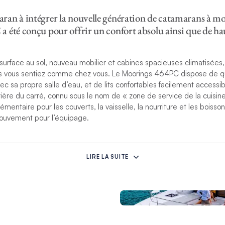
an à intégrer la nouvelle génération de catamarans à mo
 été conçu pour offrir un confort absolu ainsi que de ha
urface au sol, nouveau mobilier et cabines spacieuses climatisées,
s vous sentiez comme chez vous. Le Moorings 464PC dispose de q
c sa propre salle d’eau, et de lits confortables facilement accessib
rière du carré
,
connu sous le nom de « zone de service de la cuisine
entaire pour les couverts, la vaisselle, la nourriture et les boisson
ouvement pour l’équipage.
ures et le style uniques sont le fruit d’une collaboration entre l’équi
 Caine et Ali Beetge de Lijn Architectural Interiors. Les cabines son
LIRE LA SUITE
uverts et de miroirs sur toute la longueur. Le carré entièrement éq
t d’espace pour rassembler la famille et les amis. La cuisine compr
 un lave-vaisselle, un plan de travail en Staron® et de nombreux ran
ipements, citons un dessalinisateur, des caméras de recul, un suppo
forme électrique de bain et support d’annexe repliable, un poste de