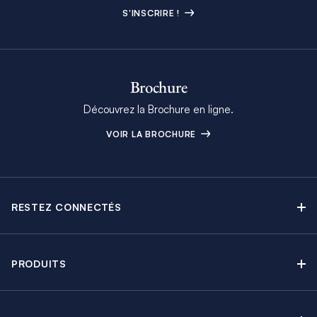
S'INSCRIRE !
Brochure
Découvrez la Brochure en ligne.
VOIR LA BROCHURE
RESTEZ CONNECTÉS
Contactez-nous
Explorez nos articles de blog
PRODUITS
Newsletter
Croisières sans Équipage
Brochure Moorings
Croisières au Moteur