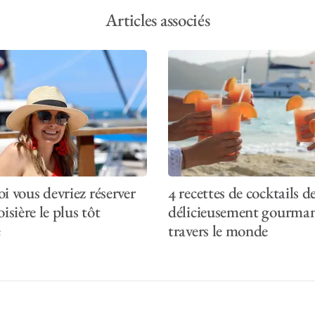
onfort et de luxe. Nos nouveaux modèles comprennent des téléviseu
Articles associés
ur une liste complète des équipements et des services qui se trouv
suivantes :
: location sans équipage en voilier ou catamaran à moteur
: croisière avec équipage tout inclus
i vous devriez réserver
4 recettes de cocktails d
oisière le plus tôt
délicieusement gourma
e
travers le monde