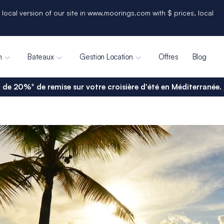
 local version of our site in www.moorings.com with $ prices, local
n
Bateaux
Gestion Location
Offres
Blog
 de 20%* de remise sur votre croisière d'été en Méditerranée.