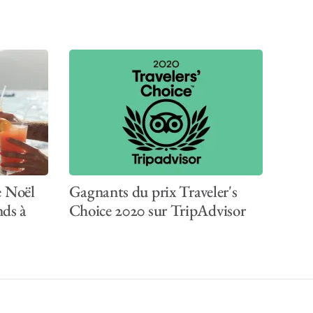
rs à écran plat et
ent à bord, veuillez
e Noël
Gagnants du prix Traveler's
nds à
Choice 2020 sur TripAdvisor