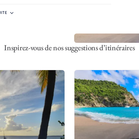
UITE
u à St Martin offre une diversité d’aventures
trouveront l’expérience de croisière qui convient
 de bord. En effet, les Îles sous le vent permettent
 à la navigation simple que des traversées hauturières
ages retirés.
Inspirez-vous de nos suggestions d’itinéraires
de novembre à mars et de secteur est/sud-est d’avril
moteur du courant nord-équatorial. Ce dernier n’est
des moments où il s’intensifie, aux pointes de
bles en raison du faible marnage qui n’est que de
 des climats les plus agréables de toute la mer des
moyenne d’environ 26 °C.
e coloré des cultures françaises, hollandaises,
ons verdoyants dégringolent à pic dans des eaux
dées de palmiers. Griserie de la voile l’une des plus
nivers offre la rare union de l’élégance cosmopolite et
s le Vent.