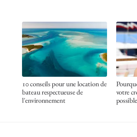
plus d’espace, de c
des lecteurs DVD. Po
consulter les pages 
Ce qui est inclus 
Ce qui est inclus 
10 conseils pour une location de
Pourquo
bateau respectueuse de
votre cr
l'environnement
possibl