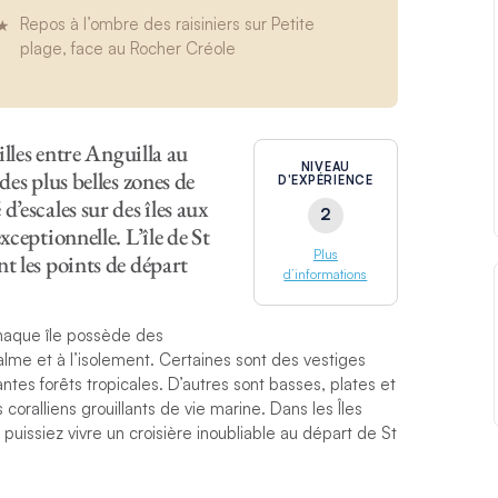
Repos à l’ombre des raisiniers sur Petite
plage, face au Rocher Créole
illes entre Anguilla au
NIVEAU
des plus belles zones de
D'EXPÉRIENCE
’escales sur des îles aux
2
xceptionnelle. L’île de St
Plus
t les points de départ
d’informations
chaque île possède des
alme et à l’isolement. Certaines sont des vestiges
ntes forêts tropicales. D’autres sont basses, plates et
coralliens grouillants de vie marine. Dans les Îles
puissiez vivre un croisière inoubliable au départ de St