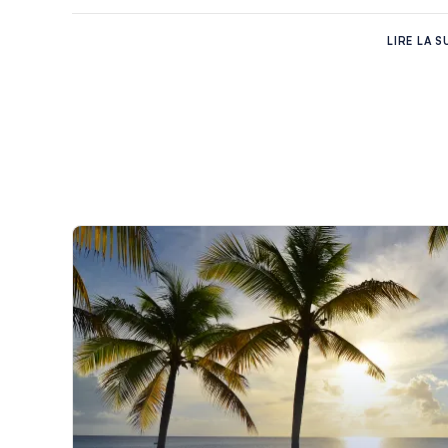
Navigation à Saint Martin
LIRE LA S
Du fait de l’étendue du plan d’eau, une location de batea
maritimes. Les novices comme les marins expérimentés y 
exactement à leur niveau de compétence en tant que chef
tout aussi bien des croisières aux traversées courtes et
sportives et du rase-cailloux pour mouiller dans des pays
Les alizés y sont généralement de secteur nord-est/est 
à octobre, à des vitesses de 10 à 25 nœuds. Ils sont le 
généralement pas une donnée essentielle, à l’exception 
certaines îles. Les courants de marée sont eux aussi fai
l’ordre de 45 cm. Les Îles Sous le Vent jouissent de l’un
Caraïbes. Il y maintient toute l’année une température 
Curiosités à Saint Martin
L’héritage de l’Europe est présent partout dans le mariag
anglaises et antillaises. Tout cela sur une île où les pit
étincelantes ou jusque sur des plages de sable blanc bor
belles des caraïbes, séduction des plaisirs à terre, cet u
de la beauté naturelle. Ce sont les charmes des Îles Sou