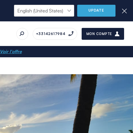
UPDATE
+33142617984
MON COMPTE
Voir l'offre