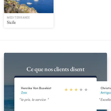
MÉDITERRANÉE
Sicile
Ce que nos clients disent
Henrike Von Busekist
Christi
Zea
Antigu
le prix, le service
Excelle