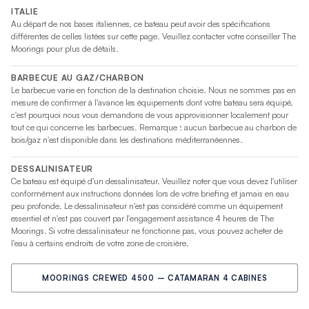
ITALIE
Au départ de nos bases italiennes, ce bateau peut avoir des spécifications
différentes de celles listées sur cette page. Veuillez contacter votre conseiller The
Moorings pour plus de détails.
BARBECUE AU GAZ/CHARBON
Le barbecue varie en fonction de la destination choisie. Nous ne sommes pas en
mesure de confirmer à l'avance les équipements dont votre bateau sera équipé,
c'est pourquoi nous vous demandons de vous approvisionner localement pour
tout ce qui concerne les barbecues. Remarque : aucun barbecue au charbon de
bois/gaz n'est disponible dans les destinations méditerranéennes.
DESSALINISATEUR
Ce bateau est équipé d'un dessalinisateur. Veuillez noter que vous devez l'utiliser
conformément aux instructions données lors de votre briefing et jamais en eau
peu profonde. Le dessalinisateur n'est pas considéré comme un équipement
essentiel et n'est pas couvert par l'engagement assistance 4 heures de The
Moorings. Si votre dessalinisateur ne fonctionne pas, vous pouvez acheter de
l'eau à certains endroits de votre zone de croisière.
MOORINGS CREWED 4500 – CATAMARAN 4 CABINES