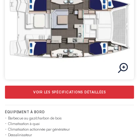
Les aménagements extérieurs sont tout aussi agréables avec
un espace repas plus important dans le cockpit arrière et à
l’avant un cockpit couvert plus spacieux, les deux facilement
accessibles depuis le carré. Le poste de barre surélevé,
équipé d’instruments de navigation de chez Raymarine, offre
une excellente visibilité. Toutes les manœuvres sont
renvoyées au poste de barre et la navigation est encore
facilitée par la présence de winchs et d’un guindeau
électriques. Deux moteurs Yanmar de 45 CV extrêmement
performants propulsent ce superbe voilier qui constitue ainsi
une plate-forme de croisière idéale pour un groupe d’amis ou
une famille.
VOIR LES SPÉCIFICATIONS DÉTAILLÉES
ÉQUIPEMENT À BORD
Barbecue au gaz/charbon de bois
Climatisation à quai
Climatisation actionnée par générateur
Dessalinisateur