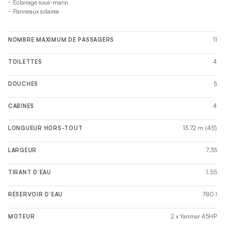
Eclairage sous-marin
Panneaux solaires
11
NOMBRE MAXIMUM DE PASSAGERS
4
TOILETTES
5
DOUCHES
4
CABINES
13.72 m (45')
LONGUEUR HORS-TOUT
7.35
LARGEUR
1.55
TIRANT D’EAU
780 l
RÉSERVOIR D’EAU
2 x Yanmar 45HP
MOTEUR