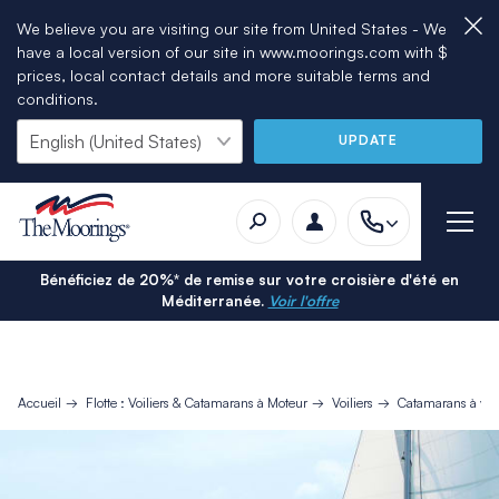
We believe you are visiting our site from United States - We
have a local version of our site in www.moorings.com with $
prices, local contact details and more suitable terms and
conditions.
UPDATE
Bénéficiez de 20%* de remise sur votre croisière d'été en
Méditerranée.
Voir l'offre
Accueil
Flotte : Voiliers & Catamarans à Moteur
Voiliers
Catamarans à voi