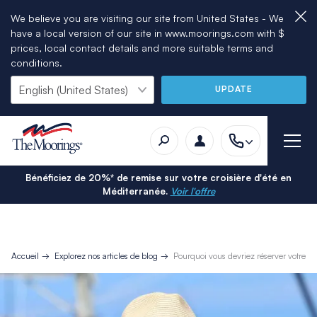
We believe you are visiting our site from United States - We
have a local version of our site in www.moorings.com with $
prices, local contact details and more suitable terms and
conditions.
UPDATE
Bénéficiez de 20%* de remise sur votre croisière d'été en
Méditerranée.
Voir l'offre
Accueil
Explorez nos articles de blog
Pourquoi vous devriez réserver votre croi