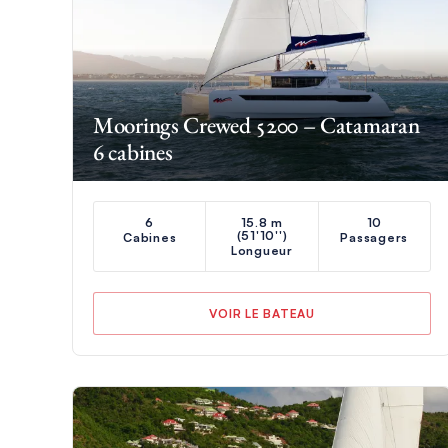
Moorings Crewed 5200 – Catamaran
6 cabines
6
15.8 m
10
(51'10'')
Cabines
Passagers
Longueur
VOIR LE BATEAU