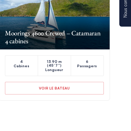
Nous contacter
Moorings 4600 Crewed – Catamaran
4 cabines
4
13.90 m
6
(45'7'')
Cabines
Passagers
Longueur
VOIR LE BATEAU