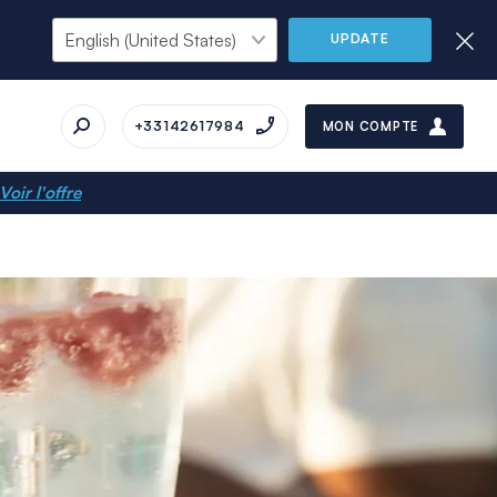
UPDATE
+33142617984
MON COMPTE
Voir l'offre