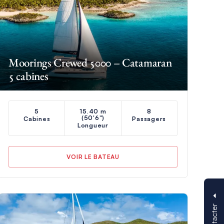
Moorings Crewed 5000 – Catamaran
5 cabines
5
15.40 m
8
(50'6")
Cabines
Passagers
Longueur
VOIR LE BATEAU