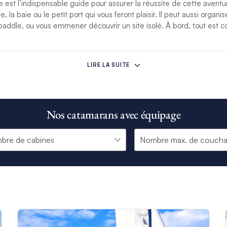
e est l’indispensable guide pour assurer la réussite de cette aventur
e, la baie ou le petit port qui vous feront plaisir. Il peut aussi organ
addle, ou vous emmener découvrir un site isolé. À bord, tout est c
ort et au charme d’une croisière avec équipage. À bord et pendant 
e vous pour vous permettre de profiter pleinement de la navigation
LIRE LA SUITE
orings et ses équipages vous emmènent en croisière à bord d’un 
us belles et intéressantes destinations du globe : les Caraïbes, le
la Grèce, les Baléares,les Seychelles, la Thaïlande et la Polynésie.
Nos catamarans avec équipage