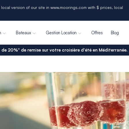
 local version of our site in www.moorings.com with $ prices, local
n
Bateaux
Gestion Location
Offres
Blog
 de 20%* de remise sur votre croisière d'été en Méditerranée.