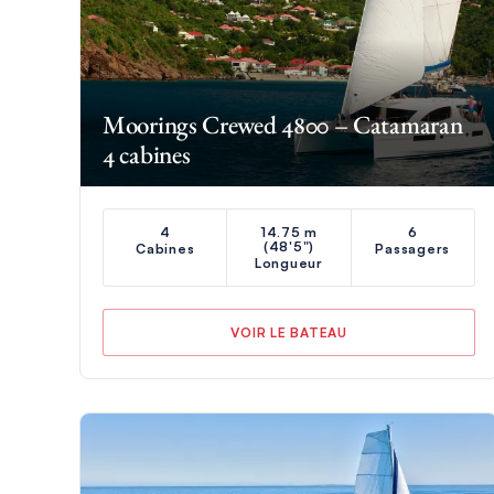
Moorings Crewed 4800 – Catamaran
4 cabines
4
14.75 m
6
(48'5")
Cabines
Passagers
Longueur
VOIR LE BATEAU