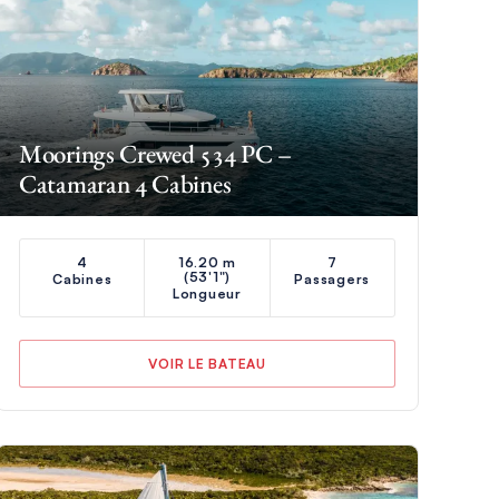
Moorings Crewed 534 PC –
Catamaran 4 Cabines
4
16.20 m
7
(53'1")
Cabines
Passagers
Longueur
VOIR LE BATEAU