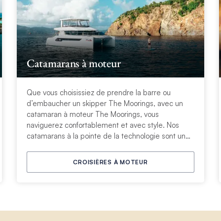
Catamarans à moteur
Que vous choisissiez de prendre la barre ou
d’embaucher un skipper The Moorings, avec un
catamaran à moteur The Moorings, vous
naviguerez confortablement et avec style. Nos
catamarans à la pointe de la technologie sont une
plate-forme de vacances stable, rapide et
amusante pour une croisière incroyable en famille
CROISIÈRES À MOTEUR
ou entre amis.