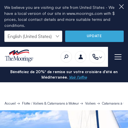
We believe you are visiting our site from United States - We
have a local version of our site in www.moorings.com with $
prices, local contact details and more suitable terms and
conditions.
UPDATE
Bénéficiez de 20%* de remise sur votre croisière d'été en
Méditerranée.
Voir l'offre
Accueil
Flotte : Voiliers & Catamarans à Moteur
Voiliers
Catamarans à voi