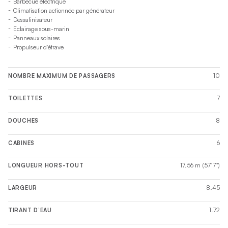
Barbecue électrique
Climatisation actionnée par générateur
Dessalinisateur
Eclairage sous-marin
Panneaux solaires
Propulseur d'étrave
10
NOMBRE MAXIMUM DE PASSAGERS
7
TOILETTES
8
DOUCHES
6
CABINES
17.56 m (57'7")
LONGUEUR HORS-TOUT
8.45
LARGEUR
1.72
TIRANT D’EAU