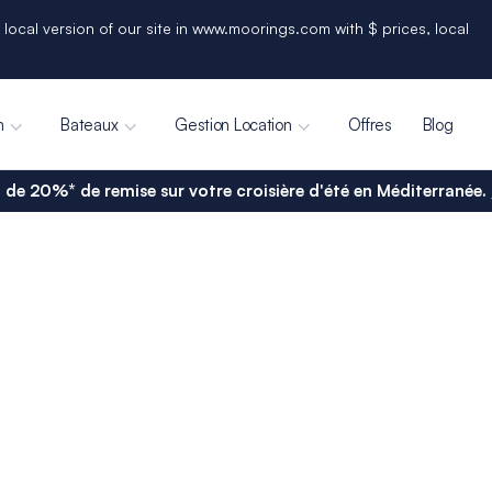
 local version of our site in www.moorings.com with $ prices, local
n
Bateaux
Gestion Location
Offres
Blog
 de 20%* de remise sur votre croisière d'été en Méditerranée.