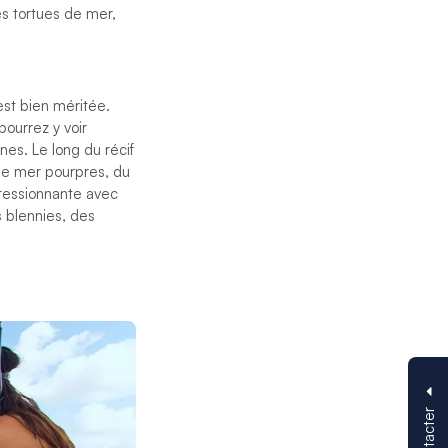
es tortues de mer,
est bien méritée.
pourrez y voir
es. Le long du récif
de mer pourpres, du
pressionnante avec
s blennies, des