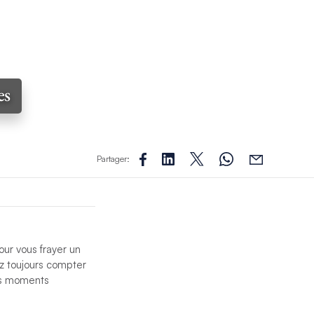
es
Partager:
ur vous frayer un
ez toujours compter
es moments