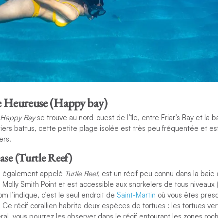
se Heureuse (Happy bay)
Happy Bay
se trouve au nord-ouest de l’île, entre Friar’s Bay et la
iers battus, cette petite plage isolée est très peu fréquentée et est
ers.
ase (Turtle Reef)
, également appelé
Turtle Reef
, est un récif peu connu dans la baie
e Molly Smith Point et est accessible aux snorkelers de tous niveaux
 l’indique, c’est le seul endroit de
Saint-Martin
où vous êtes presq
 Ce récif corallien habrite deux espèces de tortues : les tortues ver
al, vous pourrez les observer dans le récif entourant les zones roc