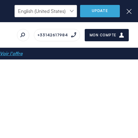
UPDATE
+33142617984
MON COMPTE
Voir l'offre