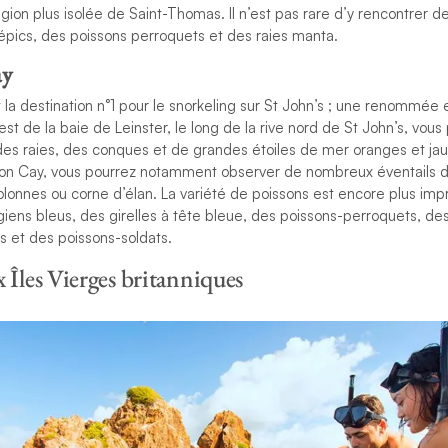
égion plus isolée de Saint-Thomas. Il n’est pas rare d’y rencontrer d
épics, des poissons perroquets et des raies manta.
ay
a destination n°1 pour le snorkeling sur St John’s ; une renommée 
est de la baie de Leinster, le long de la rive nord de St John’s, vous 
des raies, des conques et de grandes étoiles de mer oranges et jaun
on Cay, vous pourrez notamment observer de nombreux éventails 
olonnes ou corne d’élan. La variété de poissons est encore plus im
iens bleus, des girelles à tête bleue, des poissons-perroquets, de
s et des poissons-soldats.
 Îles Vierges britanniques