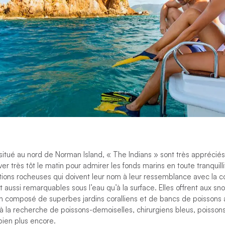
s situé au nord de Norman Island,
« The Indians »
sont très appréciés
ver très tôt le matin pour admirer les fonds marins en toute tranquill
tions rocheuses qui doivent leur nom à leur ressemblance
avec la
c
t aussi remarquables sous l’eau qu’à la surface. Elles offrent aux sno
n composé de superbes jardins coralliens et de bancs de poissons a
 à la recherche de poissons-demoiselles, chirurgiens bleus,
poisson
bien plus encore.