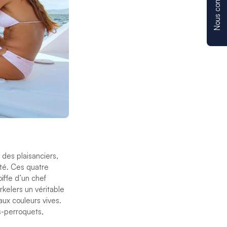
Nous contacter
 des plaisanciers,
ité. Ces quatre
oiffe
d’un
chef
rkelers un véritable
ux couleurs vives.
s-perroquets,