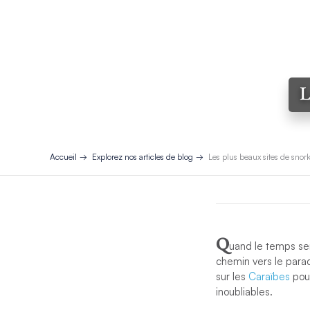
L
Accueil
Explorez nos articles de blog
Les plus beaux sites de snor
Q
uand le temps ser
chemin vers le parad
sur les
Caraïbes
pour
inoubliables.