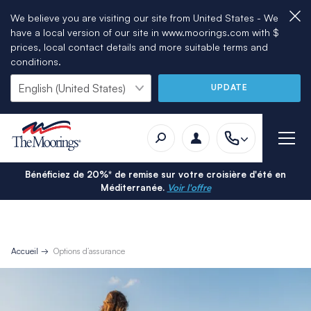
We believe you are visiting our site from United States - We
have a local version of our site in www.moorings.com with $
prices, local contact details and more suitable terms and
conditions.
UPDATE
Bénéficiez de 20%* de remise sur votre croisière d'été en
Méditerranée.
Voir l'offre
Accueil
Options d’assurance