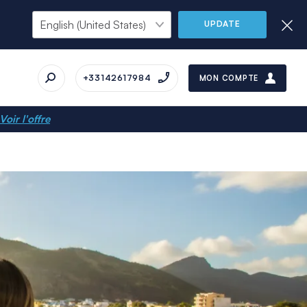
UPDATE
+33142617984
MON COMPTE
Voir l'offre