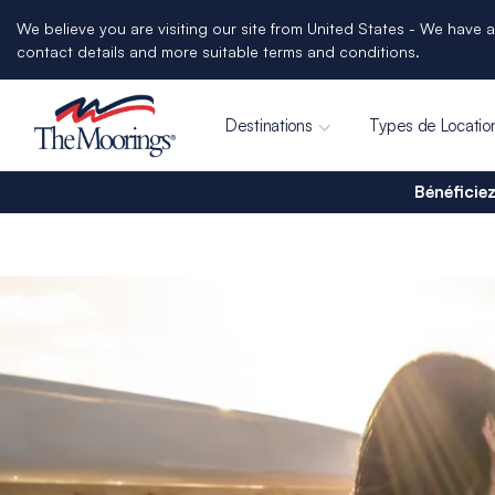
We believe you are visiting our site from United States - We have a
contact details and more suitable terms and conditions.
Destinations
Types de Locatio
Bénéficiez