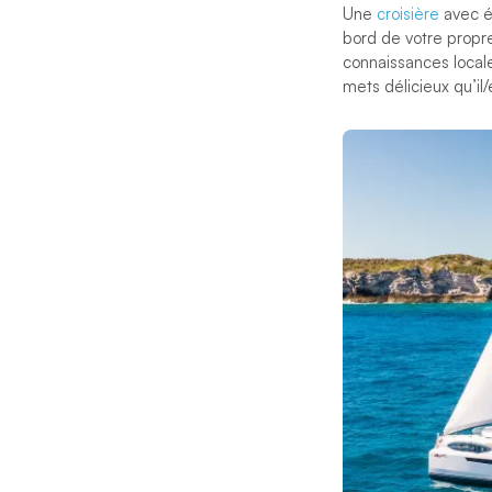
Une
croisière
avec éq
bord de votre propr
connaissances local
mets délicieux qu’il