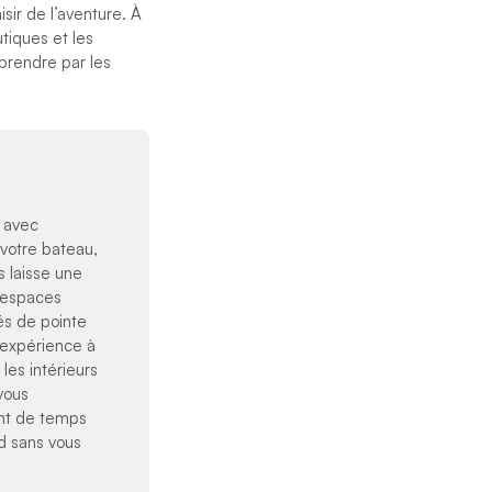
sir de l’aventure. À
tiques et les
prendre par les
e avec
otre bateau,
s laisse une
 espaces
tés de pointe
e expérience à
les intérieurs
vous
nt de temps
d sans vous