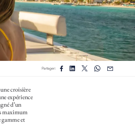
Partager:
 une croisière
 une expérience
agné d’un
nnes maximum
de gamme et