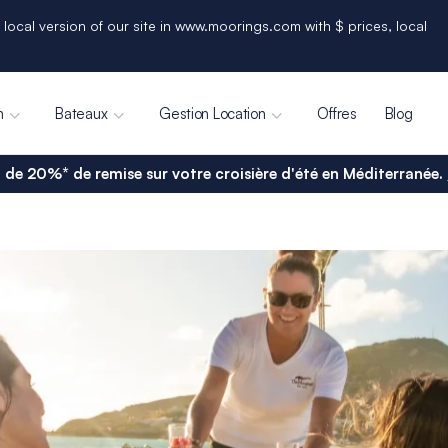
 local version of our site in www.moorings.com with $ prices, local
n
Bateaux
Gestion Location
Offres
Blog
 de 20%* de remise sur votre croisière d'été en Méditerranée.