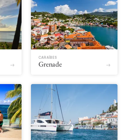
CARAÏBES
Grenade