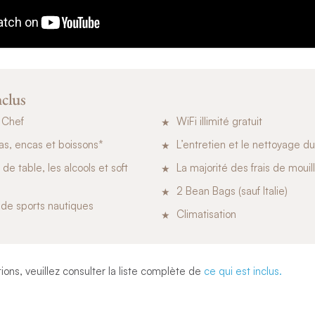
nclus
 Chef
WiFi illimité gratuit
as, encas et boissons*
L’entretien et le nettoyage d
de table, les alcools et soft
La majorité des frais de mouil
2 Bean Bags (sauf Italie)
de sports nautiques
Climatisation
ions, veuillez consulter la liste complète de
ce qui est inclus.