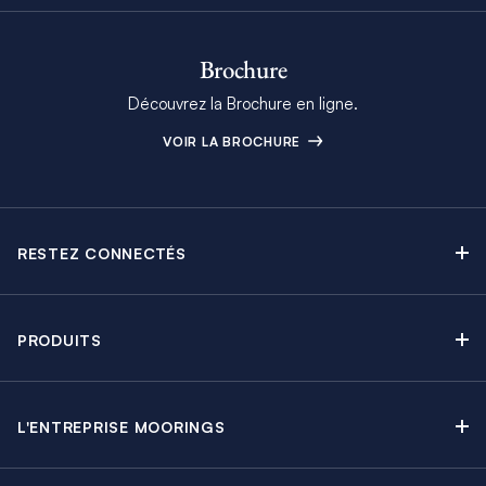
Brochure
Découvrez la Brochure en ligne.
VOIR LA BROCHURE
RESTEZ CONNECTÉS
Contactez-nous
Explorez nos articles de blog
PRODUITS
Newsletter
Croisières sans Équipage
Brochure Moorings
Croisières au Moteur
Offres en cours
L'ENTREPRISE MOORINGS
Croisières avec Équipage
A propos
Guide de Location
Régates & Événements