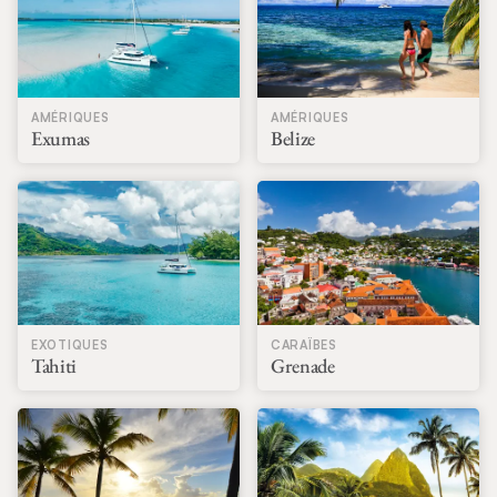
AMÉRIQUES
AMÉRIQUES
Exumas
Belize
EXOTIQUES
CARAÏBES
Tahiti
Grenade