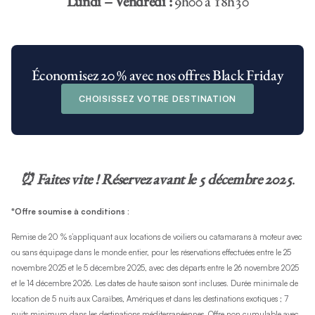
Lundi – Vendredi :
9h00 à 18h30
Économisez 20 % avec nos offres Black Friday
CHOISISSEZ VOTRE DESTINATION
⏰ Faites vite ! Réservez avant le 5 décembre 2025
.
*Offre soumise à conditions :
Remise de 20 % s’appliquant aux locations de voiliers ou catamarans à moteur avec
ou sans équipage dans le monde entier, pour les réservations effectuées entre le 25
novembre 2025 et le 5 décembre 2025, avec des départs entre le 26 novembre 2025
et le 14 décembre 2026. Les dates de haute saison sont incluses. Durée minimale de
location de 5 nuits aux Caraïbes, Amériques et dans les destinations exotiques ; 7
nuits minimum dans les destinations méditerranéennes. Offre non cumulable avec