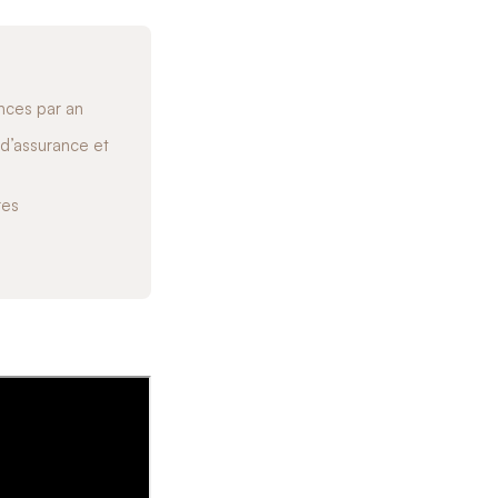
nces par an
 d’assurance et
res