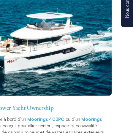
Nous contacter
ower Yacht Ownership
er à bord d’un
Moorings 403PC
ou d’un
Moorings
conçus pour allier confort, espace et convivialité.
, de salons lumineux et de vastes espaces extérieurs