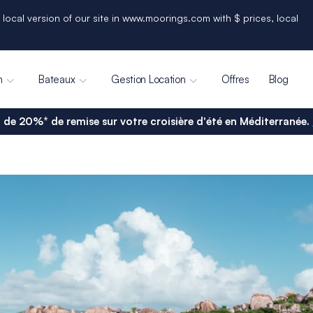
 local version of our site in www.moorings.com with $ prices, local
n
Bateaux
Gestion Location
Offres
Blog
 de 20%* de remise sur votre croisière d'été en Méditerranée.