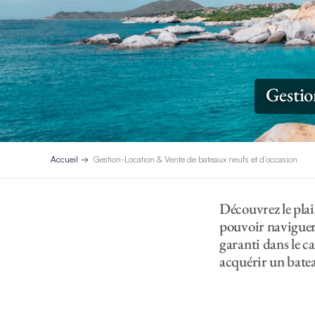
Gestio
Accueil
Gestion-Location & Vente de bateaux neufs et d’occasion
Découvrez le plai
pouvoir naviguer 
garanti dans le 
acquérir un batea