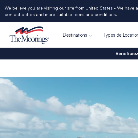
We believe you are visiting our site from United States - We have a
contact details and more suitable terms and conditions.
Destinations
Types de Locatio
Bénéficiez