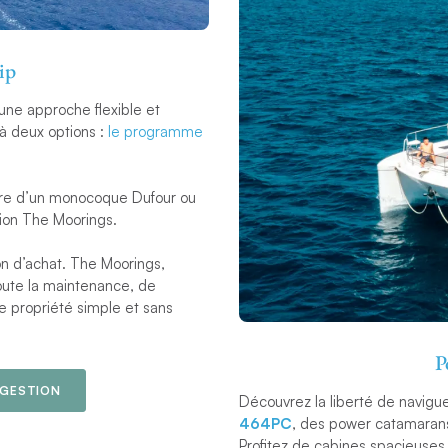
ip
ne approche flexible et
 à deux options :
le programme
aire d’un monocoque Dufour ou
tion The Moorings.
ion d’achat. The Moorings,
oute la maintenance, de
de propriété simple et sans
P
 GESTION
Découvrez la liberté de navigu
464PC
, des power catamarans 
Profitez de cabines spacieuses