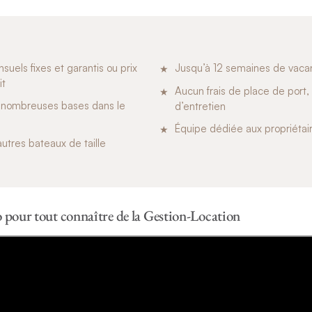
uels fixes et garantis ou prix
Jusqu’à 12 semaines de vaca
it
Aucun frais de place de port,
 nombreuses bases dans le
d’entretien
Équipe dédiée aux propriétai
’autres bateaux de taille
o pour tout connaître de la Gestion-Location