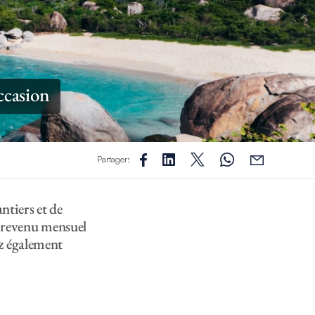
ccasion
Partager:
ntiers et de
n revenu mensuel
z également