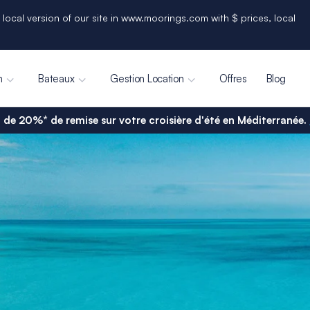
 local version of our site in www.moorings.com with $ prices, local
n
Bateaux
Gestion Location
Offres
Blog
 de 20%* de remise sur votre croisière d'été en Méditerranée.