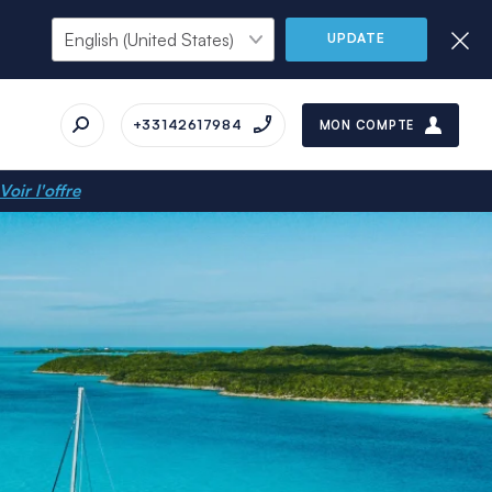
UPDATE
+33142617984
MON COMPTE
Voir l'offre