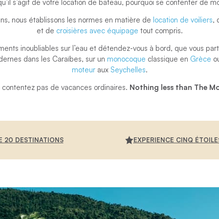
qu’il s’agit de votre location de bateau, pourquoi se contenter de mo
ns, nous établissons les normes en matière de
location de voiliers
,
et de
croisières avec équipage
tout compris.
nts inoubliables sur l’eau et détendez-vous à bord, que vous parti
ernes dans les Caraïbes, sur un
monocoque
classique en
Grèce
ou
moteur
aux
Seychelles
.
 contentez pas de vacances ordinaires.
Nothing less than The Mo
E 20 DESTINATIONS
EXPERIENCE CINQ ÉTOILE