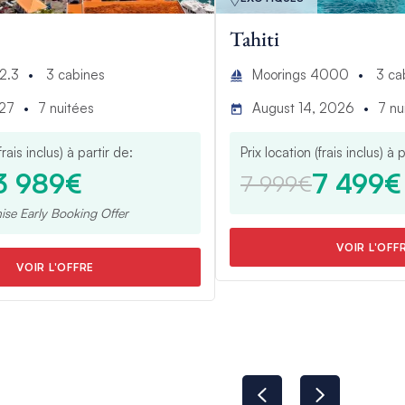
Tahiti
2.3
3
cabines
Moorings 4000
3
ca
027
7
nuitées
August 14, 2026
7
nu
frais inclus) à partir de:
Prix location (frais inclus) à 
3 989€
7 499€
7 999€
mise
Early Booking Offer
VOIR L'OFF
VOIR L'OFFRE