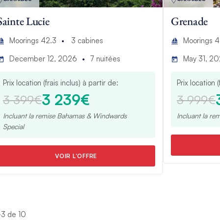
Sainte Lucie
Grenade
Moorings 42.3
3
cabines
Moorings 4
December 12, 2026
7
nuitées
May 31, 2
Prix location (frais inclus) à partir de:
Prix location (
3 239€
3 399€
3 999€
Incluant la remise
Bahamas & Windwards
Incluant la re
Special
VOIR L'OFFRE
3 de 10