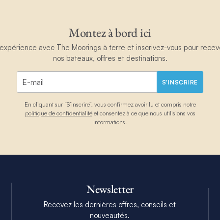
Montez à bord ici
périence avec The Moorings à terre et inscrivez-vous pour recevoir
nos bateaux, offres et destinations.
S'INSCRIRE
En cliquant sur “S’inscrire”, vous confirmez avoir lu et compris notre
politique de confidentialité
et consentez à ce que nous utilisions vos
informations.
Newsletter
Recevez les dernières offres, conseils et
nouveautés.