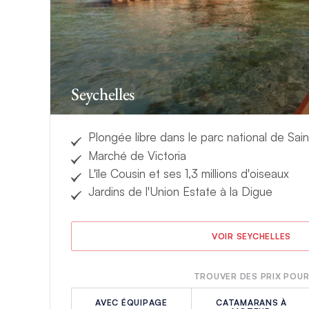
pour former un labyr
l’exploration sous-m
coraux colorés et de
à descendre à terre 
Seychelles
Montez à bord et ve
destinations exotiqu
Plongée libre dans le parc national de Sa
Marché de Victoria
L'île Cousin et ses 1,3 millions d'oiseaux
Jardins de l'Union Estate à la Digue
VOIR SEYCHELLES
TROUVER DES PRIX POU
AVEC ÉQUIPAGE
CATAMARANS À