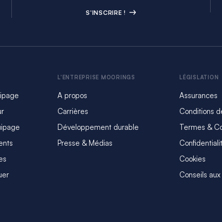
S'INSCRIRE !
L'ENTREPRISE MOORINGS
LÉGISLATION
uipage
A propos
Assurances
ur
Carrières
Conditions d
uipage
Développement durable
Termes & Co
ents
Presse & Médias
Confidentiali
es
Cookies
uer
Conseils aux