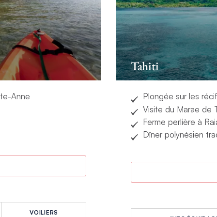
inthe. Plus au sud, les plages immaculées et les eaux turquoise invit
arine. Découvrez ces rivages exotiques à bord d’un kayak ou d’un p
s poissons aux couleurs étincelantes. Si les îles sont belles vue de l
pour découvrir une autre vie et vivre d’autres émotions.
Tahiti
nez vous évader. Des sites extraordinaires vous attendent dans ce
es.
inte-Anne
Plongée sur les réc
Visite du Marae de 
Ferme perlière à Ra
Dîner polynésien tra
R
VOILIERS