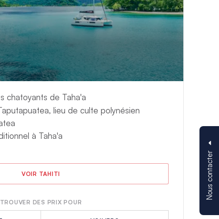
ent à la paresse et à
addle au milieu des
a mer, n’hésitez pas
s superbes
ifs chatoyants de Taha'a
Taputapuatea, lieu de culte polynésien
iatea
ditionnel à Taha'a
Nous contacter
VOIR TAHITI
TROUVER DES PRIX POUR