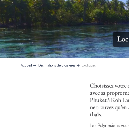
Loc
Accueil
Destinations de croisières
Exotiques
Choisissez votre 
avec sa propre ma
Phuket à Koh Lan
ne trouvez qu’en A
thaïs.
Les Polynésiens vou