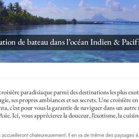
ation de bateau dans l’océan Indien & Pacif
croisière paradisiaque parmi des destinations les plus exo
gie, ses propres ambiances et ses secrets. Une croisière e
ta, c’est pour vous la garantie de naviguer dans un autr
sie. Ici, vous apprécierez la douceur, l’exotisme, la cuisine
s accueilleront chaleureusement. Il en va de même des paysages à c