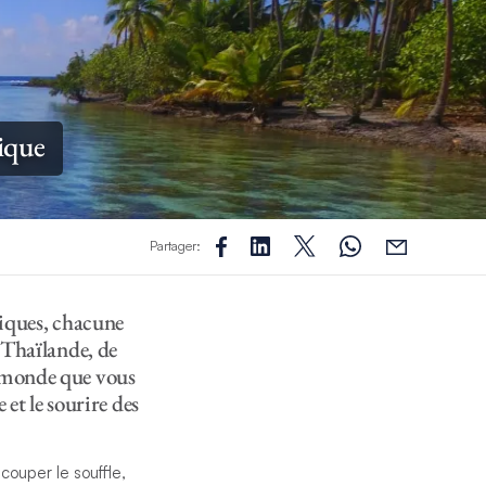
ique
Partager:
tiques, chacune
n Thaïlande, de
e monde que vous
 et le sourire des
ouper le souffle,