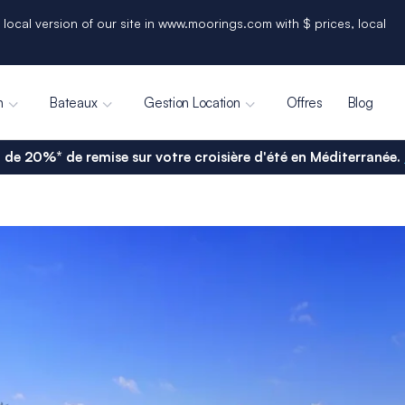
 local version of our site in www.moorings.com with $ prices, local
n
Bateaux
Gestion Location
Offres
Blog
 de 20%* de remise sur votre croisière d'été en Méditerranée.