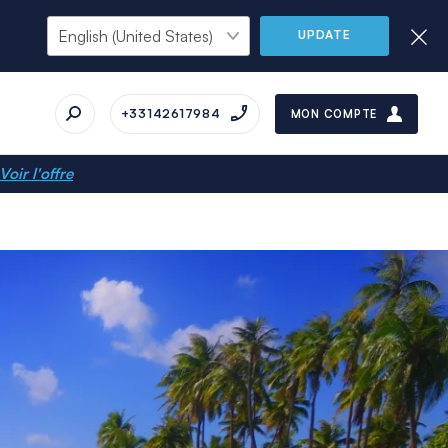
UPDATE
+33142617984
MON COMPTE
Voir l'offre