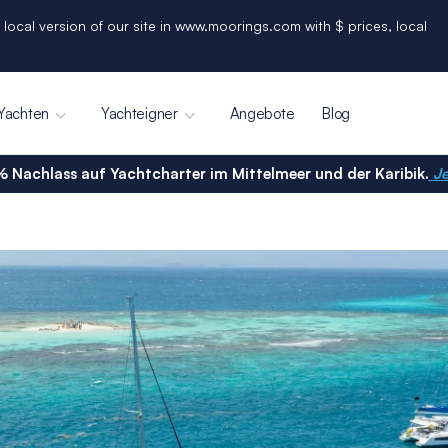
 local version of our site in www.moorings.com with $ prices, local
Yachten
Yachteigner
Angebote
Blog
% Nachlass auf Yachtcharter im Mittelmeer und der Karibik.
Je