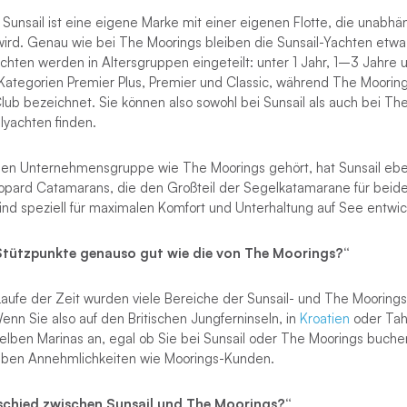
 Sunsail ist eine eigene Marke mit einer eigenen Flotte, die unabh
wird. Genau wie bei The Moorings bleiben die Sunsail-Yachten etw
achten werden in Altersgruppen eingeteilt: unter 1 Jahr, 1–3 Jahre u
Kategorien Premier Plus, Premier und Classic, während The Moorings
Club bezeichnet. Sie können also sowohl bei Sunsail als auch bei T
lyachten finden.
chen Unternehmensgruppe wie The Moorings gehört, hat Sunsail eben
eopard Catamarans, die den Großteil der Segelkatamarane für beide 
nd speziell für maximalen Komfort und Unterhaltung auf See entwic
-Stützpunkte genauso gut wie die von The Moorings?“
m Laufe der Zeit wurden viele Bereiche der Sunsail- und The Moorin
n Sie also auf den Britischen Jungferninseln, in
Kroatien
oder Tahi
lben Marinas an, egal ob Sie bei Sunsail oder The Moorings buche
elben Annehmlichkeiten wie Moorings-Kunden.
rschied zwischen Sunsail und The Moorings?“