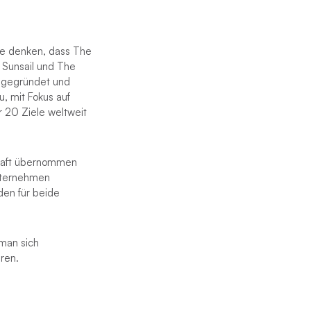
le denken, dass The
 Sunsail und The
 gegründet und
u, mit Fokus auf
 20 Ziele weltweit
chaft übernommen
nternehmen
den für beide
 man sich
ren.