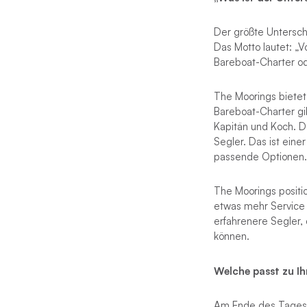
Der größte Unterschi
Das Motto lautet: „V
Bareboat-Charter ode
The Moorings bietet
Bareboat-Charter gi
Kapitän und Koch. D
Segler. Das ist ein
passende Optionen.
The Moorings positi
etwas mehr Service 
erfahrenere Segler, 
können.
Welche passt zu I
Am Ende des Tages v