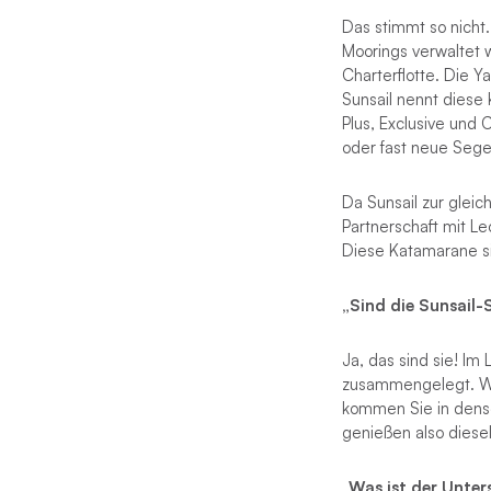
Das stimmt so nicht.
Moorings verwaltet 
Charterflotte. Die Y
Sunsail nennt diese 
Plus, Exclusive und 
oder fast neue Sege
Da Sunsail zur glei
Partnerschaft mit L
Diese Katamarane si
„Sind die Sunsail
Ja, das sind sie! I
zusammengelegt. Wen
kommen Sie in dense
genießen also dies
„Was ist der Unte