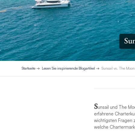
Sun
Startseite
Lesen Sie inspirierende Blogartikel
Sunsail vs. The Moori
S
unsail und The Mo
erfahrene Charterku
wichtigsten Fragen 
welche Chartermark