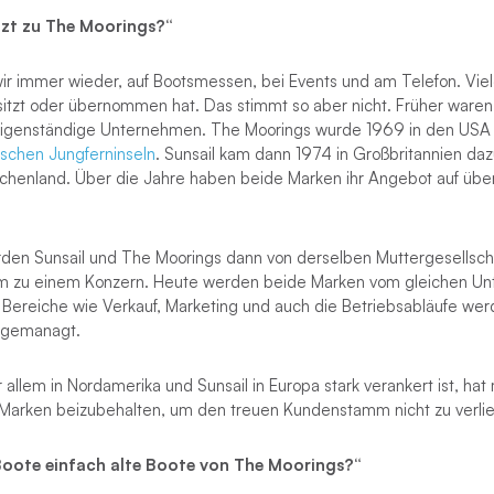
tzt zu The Moorings?“
ir immer wieder, auf Bootsmessen, bei Events und am Telefon. Vie
sitzt oder übernommen hat. Das stimmt so aber nicht. Früher waren
eigenständige Unternehmen. The Moorings wurde 1969 in den USA
tischen Jungferninseln
. Sunsail kam dann 1974 in Großbritannien daz
echenland. Über die Jahre haben beide Marken ihr Angebot auf über
den Sunsail und The Moorings dann von derselben Muttergesells
m zu einem Konzern. Heute werden beide Marken vom gleichen U
e Bereiche wie Verkauf, Marketing und auch die Betriebsabläufe wer
 gemanagt.
allem in Nordamerika und Sunsail in Europa stark verankert ist, hat
Marken beizubehalten, um den treuen Kundenstamm nicht zu verlie
Boote einfach alte Boote von The Moorings?“