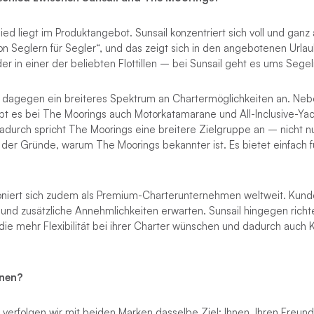
ed liegt im Produktangebot. Sunsail konzentriert sich voll und ganz 
on Seglern für Segler“, und das zeigt sich in den angebotenen Urla
r in einer der beliebten Flottillen – bei Sunsail geht es ums Segel
 dagegen ein breiteres Spektrum an Chartermöglichkeiten an. Neb
bt es bei The Moorings auch Motorkatamarane und All-Inclusive-Ya
adurch spricht The Moorings eine breitere Zielgruppe an – nicht nu
er der Gründe, warum The Moorings bekannter ist. Es bietet einfach
oniert sich zudem als Premium-Charterunternehmen weltweit. Kund
und zusätzliche Annehmlichkeiten erwarten. Sunsail hingegen richte
die mehr Flexibilität bei ihrer Charter wünschen und dadurch auch
hnen?
erfolgen wir mit beiden Marken dasselbe Ziel: Ihnen, Ihren Freunde