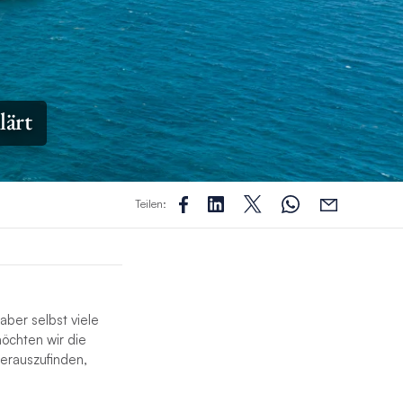
lärt
Teilen:
ber selbst viele
öchten wir die
erauszufinden,