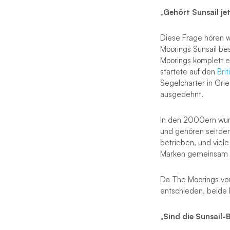
„Gehört Sunsail je
Diese Frage hören w
Moorings Sunsail be
Moorings komplett 
startete auf den
Bri
Segelcharter in Gri
ausgedehnt.
In den 2000ern wur
und gehören seitde
betrieben, und viel
Marken gemeinsam
Da The Moorings vor 
entschieden, beide 
„
Sind die Sunsail-