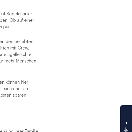
auf Segelcharter.
uben. Ob auf einer
n pur.
en den beliebten
chten mit Crew,
r eingefleischte
 für mehr Menschen
en können hier
t sich eher an
 Kosten sparen
n und Ihrer Familie