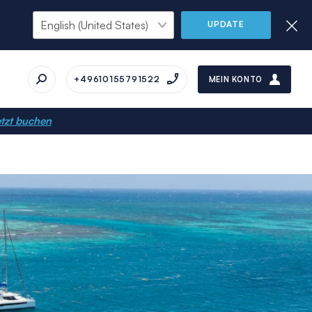
UPDATE
+49610155791522
MEIN KONTO
tzt buchen