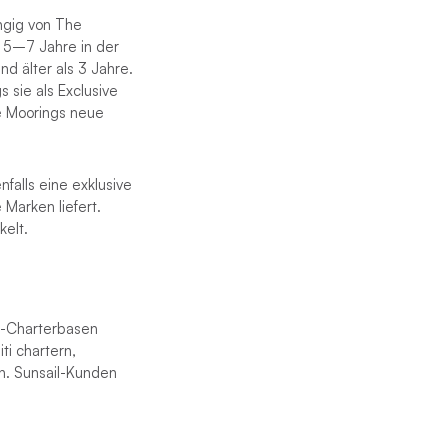
ängig von The
a 5–7 Jahre in der
nd älter als 3 Jahre.
 sie als Exclusive
he Moorings neue
falls eine exklusive
Marken liefert.
kelt.
gs-Charterbasen
ti chartern,
n. Sunsail-Kunden