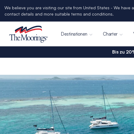
We believe you are visiting our site from United States - We have a
contact details and more suitable terms and conditions.
Destinationen
Charter
Bis zu 20