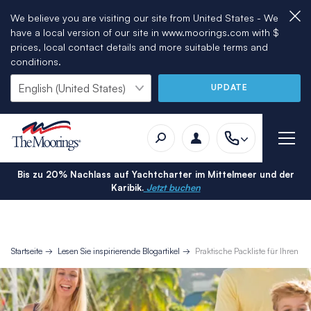
We believe you are visiting our site from United States - We
have a local version of our site in www.moorings.com with $
prices, local contact details and more suitable terms and
conditions.
UPDATE
Bis zu 20% Nachlass auf Yachtcharter im Mittelmeer und der
Karibik.
Jetzt buchen
Startseite
Lesen Sie inspirierende Blogartikel
Praktische Packliste für Ihren Y