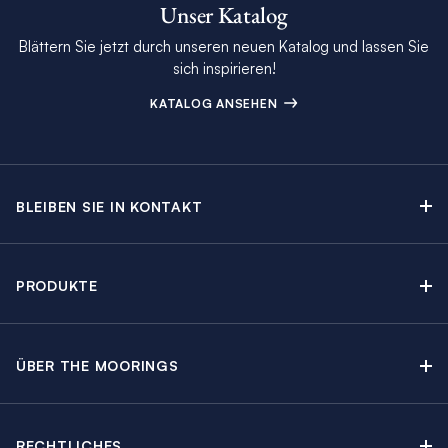
Unser Katalog
Blättern Sie jetzt durch unseren neuen Katalog und lassen Sie
sich inspirieren!
KATALOG ANSEHEN
BLEIBEN SIE IN KONTAKT
Kontakt
Beratungstermin buchen
PRODUKTE
Newsletter-Anmeldung
Segelyachtcharter
The Moorings Katalog
Motoryachtcharter
The Moorings Revierführer
ÜBER THE MOORINGS
Crewed Yacht Charter
Über uns
Blog
Kabinencharter
Nachhaltigkeit
Charter Guide
Yachtcharter mit Skipper
RECHTLICHES