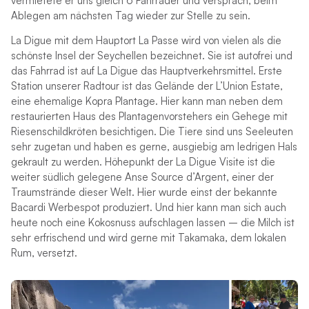
vermietete er uns gleich 6 Fahrräder und versprach, beim
Ablegen am nächsten Tag wieder zur Stelle zu sein.
La Digue mit dem Hauptort La Passe wird von vielen als die
schönste Insel der Seychellen bezeichnet. Sie ist autofrei und
das Fahrrad ist auf La Digue das Hauptverkehrsmittel. Erste
Station unserer Radtour ist das Gelände der L’Union Estate,
eine ehemalige Kopra Plantage. Hier kann man neben dem
restaurierten Haus des Plantagenvorstehers ein Gehege mit
Riesenschildkröten besichtigen. Die Tiere sind uns Seeleuten
sehr zugetan und haben es gerne, ausgiebig am ledrigen Hals
gekrault zu werden. Höhepunkt der La Digue Visite ist die
weiter südlich gelegene Anse Source d’Argent, einer der
Traumstrände dieser Welt. Hier wurde einst der bekannte
Bacardi Werbespot produziert. Und hier kann man sich auch
heute noch eine Kokosnuss aufschlagen lassen – die Milch ist
sehr erfrischend und wird gerne mit Takamaka, dem lokalen
Rum, versetzt.