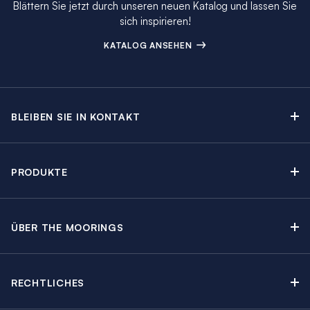
Blättern Sie jetzt durch unseren neuen Katalog und lassen Sie
sich inspirieren!
KATALOG ANSEHEN
BLEIBEN SIE IN KONTAKT
Kontakt
Beratungstermin buchen
PRODUKTE
Newsletter-Anmeldung
Segelyachtcharter
The Moorings Katalog
Motoryachtcharter
The Moorings Revierführer
ÜBER THE MOORINGS
Crewed Yacht Charter
Über uns
Blog
Kabinencharter
Nachhaltigkeit
Charter Guide
Yachtcharter mit Skipper
RECHTLICHES
Kundenbewertungen
Angebote
Yachtschadensversicherung
Regatten & Events