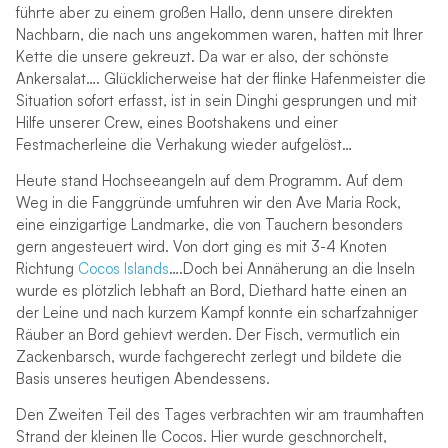
führte aber zu einem großen Hallo, denn unsere direkten
Nachbarn, die nach uns angekommen waren, hatten mit Ihrer
Kette die unsere gekreuzt. Da war er also, der schönste
Ankersalat…. Glücklicherweise hat der flinke Hafenmeister die
Situation sofort erfasst, ist in sein Dinghi gesprungen und mit
Hilfe unserer Crew, eines Bootshakens und einer
Festmacherleine die Verhakung wieder aufgelöst…
Heute stand Hochseeangeln auf dem Programm. Auf dem
Weg in die Fanggründe umfuhren wir den Ave Maria Rock,
eine einzigartige Landmarke, die von Tauchern besonders
gern angesteuert wird. Von dort ging es mit 3-4 Knoten
Richtung
Cocos Islands
….Doch bei Annäherung an die Inseln
wurde es plötzlich lebhaft an Bord, Diethard hatte einen an
der Leine und nach kurzem Kampf konnte ein scharfzahniger
Räuber an Bord gehievt werden. Der Fisch, vermutlich ein
Zackenbarsch, wurde fachgerecht zerlegt und bildete die
Basis unseres heutigen Abendessens.
Den Zweiten Teil des Tages verbrachten wir am traumhaften
Strand der kleinen Ile Cocos. Hier wurde geschnorchelt,