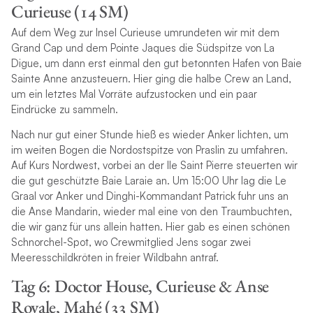
Curieuse (14 SM)
Auf dem Weg zur Insel Curieuse umrundeten wir mit dem
Grand Cap und dem Pointe Jaques die Südspitze von La
Digue, um dann erst einmal den gut betonnten Hafen von Baie
Sainte Anne anzusteuern. Hier ging die halbe Crew an Land,
um ein letztes Mal Vorräte aufzustocken und ein paar
Eindrücke zu sammeln.
Nach nur gut einer Stunde hieß es wieder Anker lichten, um
im weiten Bogen die Nordostspitze von Praslin zu umfahren.
Auf Kurs Nordwest, vorbei an der Ile Saint Pierre steuerten wir
die gut geschützte Baie Laraie an. Um 15:00 Uhr lag die Le
Graal vor Anker und Dinghi-Kommandant Patrick fuhr uns an
die Anse Mandarin, wieder mal eine von den Traumbuchten,
die wir ganz für uns allein hatten. Hier gab es einen schönen
Schnorchel-Spot, wo Crewmitglied Jens sogar zwei
Meeresschildkröten in freier Wildbahn antraf.
Tag 6: Doctor House, Curieuse & Anse
Royale, Mahé (33 SM)