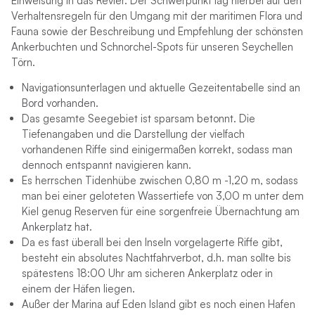
Einweisung in das Revier. Der Schwerpunkt lag hierbei auf den
Verhaltensregeln für den Umgang mit der maritimen Flora und
Fauna sowie der Beschreibung und Empfehlung der schönsten
Ankerbuchten und Schnorchel-Spots für unseren Seychellen
Törn.
Navigationsunterlagen und aktuelle Gezeitentabelle sind an
Bord vorhanden.
Das gesamte Seegebiet ist sparsam betonnt. Die
Tiefenangaben und die Darstellung der vielfach
vorhandenen Riffe sind einigermaßen korrekt, sodass man
dennoch entspannt navigieren kann.
Es herrschen Tidenhübe zwischen 0,80 m -1,20 m, sodass
man bei einer geloteten Wassertiefe von 3,00 m unter dem
Kiel genug Reserven für eine sorgenfreie Übernachtung am
Ankerplatz hat.
Da es fast überall bei den Inseln vorgelagerte Riffe gibt,
besteht ein absolutes Nachtfahrverbot, d.h. man sollte bis
spätestens 18:00 Uhr am sicheren Ankerplatz oder in
einem der Häfen liegen.
Außer der Marina auf Eden Island gibt es noch einen Hafen