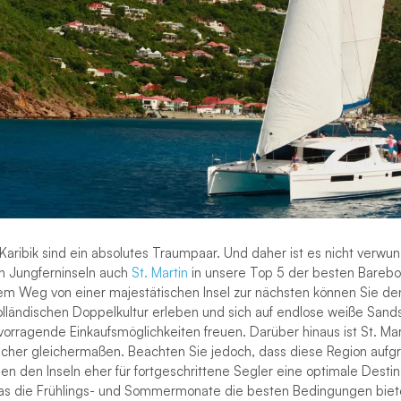
aribik sind ein absolutes Traumpaar. Und daher ist es nicht verwun
n Jungferninseln auch
St. Martin
in unsere Top 5 der besten Barebo
dem Weg von einer majestätischen Insel zur nächsten können Sie den
olländischen Doppelkultur erleben und sich auf endlose weiße Sands
orragende Einkaufsmöglichkeiten freuen. Darüber hinaus ist St. Mart
cher gleichermaßen. Beachten Sie jedoch, dass diese Region aufg
n den Inseln eher für fortgeschrittene Segler eine optimale Destina
imas die Frühlings- und Sommermonate die besten Bedingungen biet