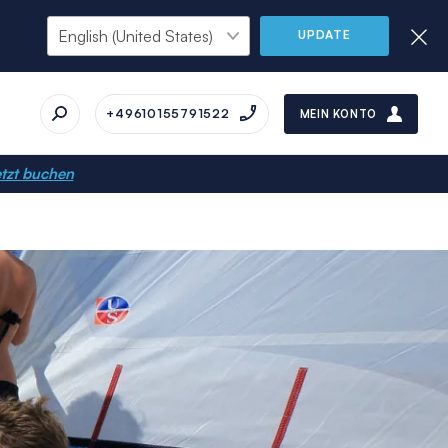
UPDATE
+49610155791522
MEIN KONTO
tzt buchen