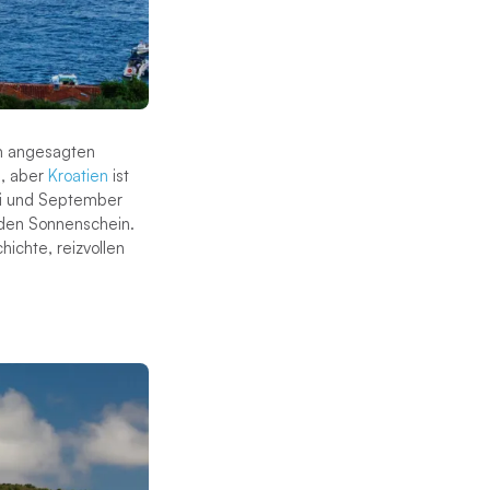
em angesagten
e, aber
Kroatien
ist
ai und September
nden Sonnenschein.
hichte, reizvollen