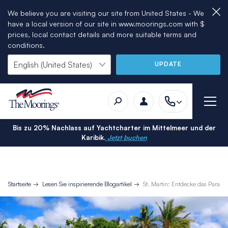
We believe you are visiting our site from United States - We
have a local version of our site in www.moorings.com with $
prices, local contact details and more suitable terms and
conditions.
UPDATE
Bis zu 20% Nachlass auf Yachtcharter im Mittelmeer und der
Karibik.
Jetzt buchen
Startseite
Lesen Sie inspirierende Blogartikel
St. Martin: Entdecke das Paradi