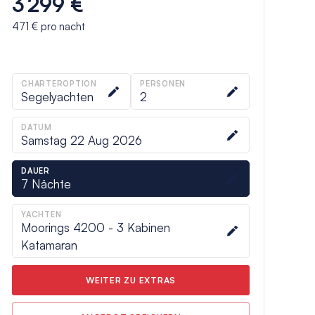
3 299 €
471 €
pro nacht
CHARTEROPTION
PERSONEN
Segelyachten
2
DATUM
Samstag 22 Aug 2026
DAUER
7
Nächte
YACHTEN
Moorings 4200 - 3 Kabinen
Katamaran
WEITER ZU EXTRAS