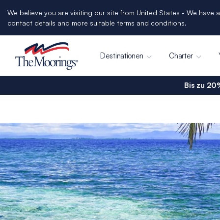
We believe you are visiting our site from United States - We have a
contact details and more suitable terms and conditions.
Destinationen
Charter
Bis zu 20