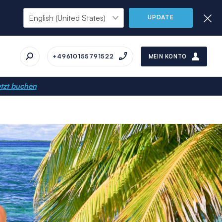
UPDATE
+49610155791522
MEIN KONTO
tzt buchen