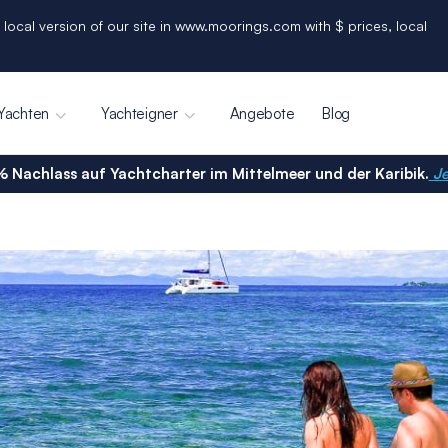
 local version of our site in www.moorings.com with $ prices, local
Yachten
Yachteigner
Angebote
Blog
% Nachlass auf Yachtcharter im Mittelmeer und der Karibik.
Je