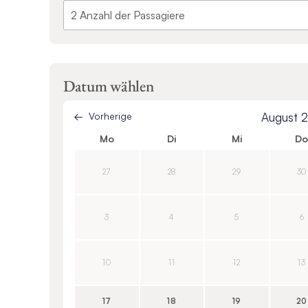
Datum wählen
Vorherige
August 
Mo
Di
Mi
D
27
28
29
30
3
4
5
6
10
11
12
13
17
18
19
20