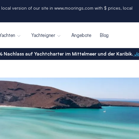
 local version of our site in www.moorings.com with $ prices, local
Yachten
Yachteigner
Angebote
Blog
% Nachlass auf Yachtcharter im Mittelmeer und der Karibik.
Je