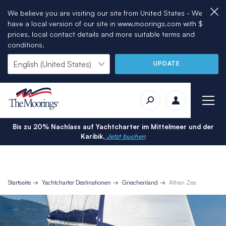
We believe you are visiting our site from United States - We
have a local version of our site in www.moorings.com with $
prices, local contact details and more suitable terms and
conditions.
UPDATE
Bis zu 20% Nachlass auf Yachtcharter im Mittelmeer und der
Karibik.
Jetzt buchen
Startseite
Yachtcharter Destinationen
Griechenland
Athen Zea