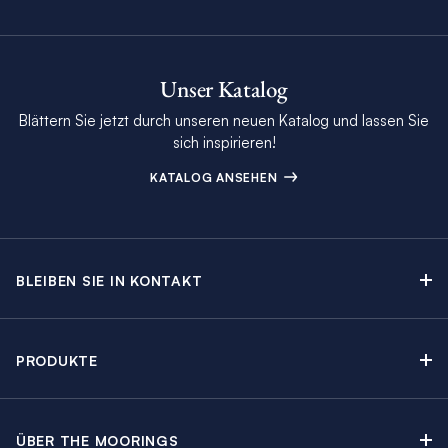
Unser Katalog
Blättern Sie jetzt durch unseren neuen Katalog und lassen Sie
sich inspirieren!
KATALOG ANSEHEN
BLEIBEN SIE IN KONTAKT
Kontakt
Beratungstermin buchen
PRODUKTE
Newsletter-Anmeldung
Segelyachtcharter
The Moorings Katalog
Motoryachtcharter
The Moorings Revierführer
ÜBER THE MOORINGS