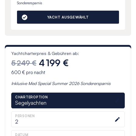
Sonderersparnis
YACHT AUSGEWÄHLT
Yachtcharterpreis & Gebühren ab:
4 199 €
5 249 €
600 €
pro nacht
Inklusive
Med Special Summer 2026
Sonderersparnis
CHARTEROPTION
Segelyachten
PERSONEN
2
DATUM