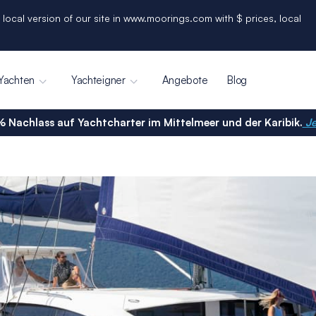
 local version of our site in www.moorings.com with $ prices, local
Yachten
Yachteigner
Angebote
Blog
% Nachlass auf Yachtcharter im Mittelmeer und der Karibik.
Je