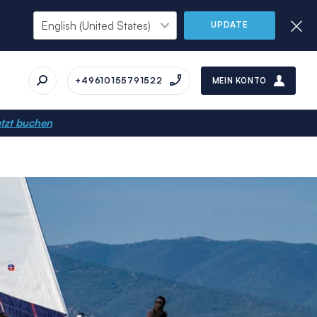
UPDATE
+49610155791522
MEIN KONTO
tzt buchen