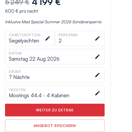
4 199 €
5 249 €
600 €
pro nacht
Inklusive
Med Special Summer 2026
Sonderersparnis
CHARTEROPTION
PERSONEN
Segelyachten
2
DATUM
Samstag 22 Aug 2026
DAUER
7
Nächte
YACHTEN
Moorings 44.4 - 4 Kabinen
WEITER ZU EXTRAS
ANGEBOT SPEICHERN